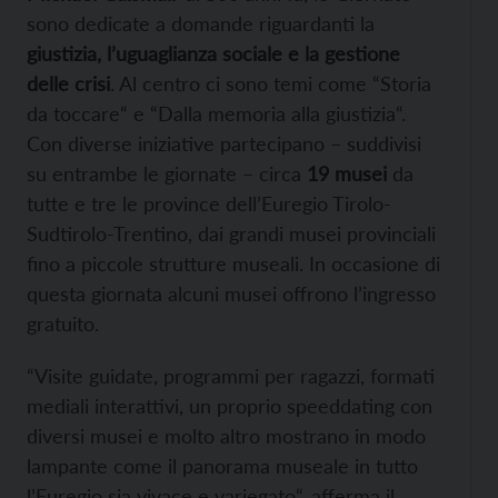
sono dedicate a domande riguardanti la
giustizia, l’uguaglianza sociale e la gestione
delle crisi
. Al centro ci sono temi come “Storia
da toccare“ e “Dalla memoria alla giustizia“.
Con diverse iniziative partecipano – suddivisi
su entrambe le giornate – circa
19 musei
da
tutte e tre le province dell’Euregio Tirolo-
Sudtirolo-Trentino, dai grandi musei provinciali
fino a piccole strutture museali. In occasione di
questa giornata alcuni musei offrono l’ingresso
gratuito.
“Visite guidate, programmi per ragazzi, formati
mediali interattivi, un proprio speeddating con
diversi musei e molto altro mostrano in modo
lampante come il panorama museale in tutto
l’Euregio sia vivace e variegato“, afferma il