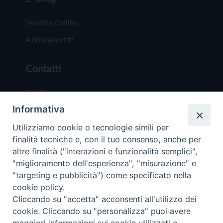
Vendita Online
Abbonamenti
Contatti
Chi Siamo
Informativa
Redazione
Scrivici
Utilizziamo cookie o tecnologie simili per
finalità tecniche e, con il tuo consenso, anche per
altre finalità ("interazioni e funzionalità semplici",
"miglioramento dell'esperienza", "misurazione" e
"targeting e pubblicità") come specificato nella
cookie policy.
Copyright © 2019 - Tutti i diritti riservati - Vit
Cliccando su "accetta" acconsenti all'utilizzo dei
Trentina Editrice
cookie. Cliccando su "personalizza" puoi avere