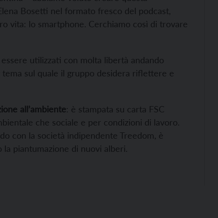
 Elena Bosetti nel formato fresco del podcast,
oro vita: lo smartphone. Cerchiamo così di trovare
essere utilizzati con molta libertà andando
l tema sul quale il gruppo desidera riflettere e
zione all’ambiente
: è stampata su carta FSC
mbientale che sociale e per condizioni di lavoro.
rdo con la società indipendente Treedom, è
la piantumazione di nuovi alberi.