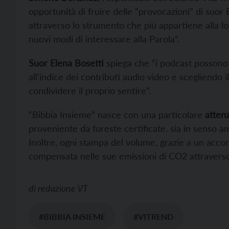
opportunità di fruire delle “provocazioni” di suor
attraverso lo strumento che più appartiene alla l
nuovi modi di interessare alla Parola”.
Suor Elena Bosetti
spiega che “i podcast possono 
all’indice dei contributi audio video e scegliendo i
condividere il proprio sentire”.
“Bibbia Insieme” nasce con una particolare
atten
proveniente da foreste certificate. sia in senso a
Inoltre, ogni stampa del volume, grazie a un acco
compensata nelle sue emissioni di CO2 attraverso 
di
redazione VT
#BIBBIA INSIEME
#VITREND