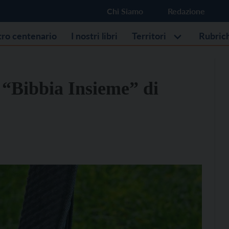
Chi Siamo
Redazione
stro centenario
I nostri libri
Territori
Rubric
la “Bibbia Insieme” di