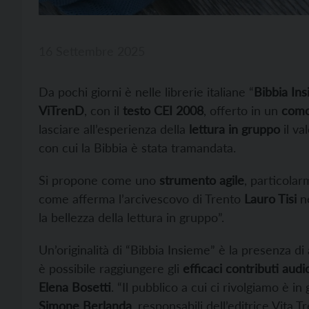
16 Settembre 2025
Da pochi giorni è nelle librerie italiane “
Bibbia In
ViTrenD
, con il
testo CEI 2008
, offerto in un
comod
lasciare all’esperienza della
lettura in gruppo
il va
con cui la Bibbia è stata tramandata.
Si propone come uno
strumento agile
, particola
come afferma l’arcivescovo di Trento
Lauro Tisi
ne
la bellezza della lettura in gruppo”.
Un’originalità di “Bibbia Insieme” è la presenza di
è possibile raggiungere gli
efficaci contributi audi
Elena Bosetti
. “Il pubblico a cui ci rivolgiamo è i
Simone Berlanda
, responsabili dell’editrice Vita