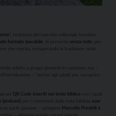
sieme
”, l’edizione del marchio editoriale trentino
o formato tascabile
. Si presenta
senza note
, per
lore che merita, recuperando la tradizione orale
rmente adatto a gruppi giovanili in cammino, ma –
ll’introduzione – “anche agli adulti per riscoprire
 alcuni
QR Code inseriti nel testo biblico
con i quali
o (podcast)
per i commenti della nota biblista
suor
n gran parte giovane – spiegano
Marcello Predelli e
 Trentina – abbiamo voluto creare questa