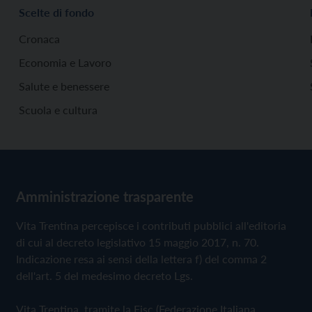
Scelte di fondo
Cronaca
Economia e Lavoro
Salute e benessere
Scuola e cultura
Amministrazione trasparente
Vita Trentina percepisce i contributi pubblici all'editoria
di cui al decreto legislativo 15 maggio 2017, n. 70.
Indicazione resa ai sensi della lettera f) del comma 2
dell'art. 5 del medesimo decreto Lgs.
Vita Trentina, tramite la Fisc (Federazione Italiana