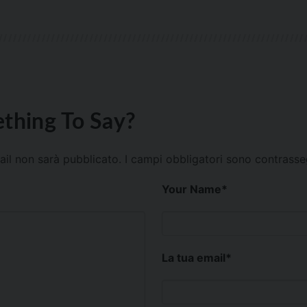
thing To Say?
mail non sarà pubblicato.
I campi obbligatori sono contrass
Your Name
*
La tua email
*