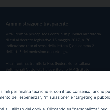
Amministrazione trasparente
Vita Trentina percepisce i contributi pubblici all'editoria
di cui al decreto legislativo 15 maggio 2017, n. 70.
Indicazione resa ai sensi della lettera f) del comma 2
dell'art. 5 del medesimo decreto Lgs.
Vita Trentina, tramite la Fisc (Federazione Italiana
Settimanali Cattolici), ha aderito allo IAP (Istituto
dell'Autodisciplina Pubblicitaria) accettando il Codice di
Autodisciplina della Comunicazione Commerciale
imili per finalità tecniche e, con il tuo consenso, anche per 
Privacy Policy
Cookie Policy
amento dell'esperienza", "misurazione" e "targeting e pubbli
i all'utilizzo dei cookie. Cliccando su "personalizza" puoi