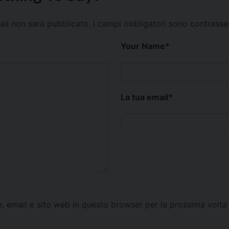
mail non sarà pubblicato.
I campi obbligatori sono contrass
Your Name
*
La tua email
*
e, email e sito web in questo browser per la prossima vol