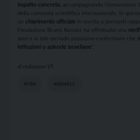
impatto concreto
, accompagnando l’innovazione t
della comunità scientifica internazionale. In que
un
chiarimento ufficiale
in merito a presunti rappor
Fondazione Bruno Kessler ha effettuato una
verif
anni e in tale periodo possiamo confermare che
n
istituzioni o aziende israeliane
“.
di
redazione VT
#FBK
#ISRAELE