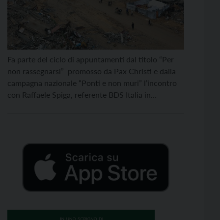
Fa parte del ciclo di appuntamenti dal titolo “Per
non rassegnarsi” promosso da Pax Christi e dalla
campagna nazionale “Ponti e non muri” l’incontro
con Raffaele Spiga, referente BDS Italia in
programma lunedì 18 agosto, alle ore 20.30 al
Centro Pace di Via Vicenza 5 (sopra Piazza
Podestà) a Rovereto. “Boicottare tocca a noi – cosa
[…]