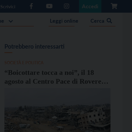
Accedi
Scrivici
he
Leggi online
Cerca
Potrebbero interessarti
SOCIETÀ E POLITICA
“Boicottare tocca a noi”, il 18
agosto al Centro Pace di Rovereto
un incontro con Raffaele Spiga