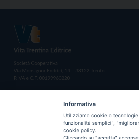
Vita Trentina Editrice
Società Cooperativa
Via Monsignor Endrici, 14 – 38122 Trento
P.IVA e C.F. 00199960220
Informativa
Utilizziamo cookie o tecnologie s
funzionalità semplici", "miglior
cookie policy.
Cliccando su "accetta" acconsent