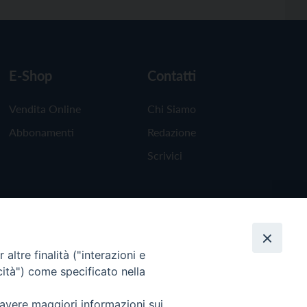
E-Shop
Contatti
Vendita Online
Chi Siamo
Abbonamenti
Redazione
Scrivici
altre finalità ("interazioni e
cità") come specificato nella
 avere maggiori informazioni sui