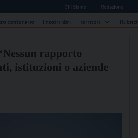
Chi Siamo
Redazione
stro centenario
I nostri libri
Territori
Rubric
 “Nessun rapporto
ti, istituzioni o aziende