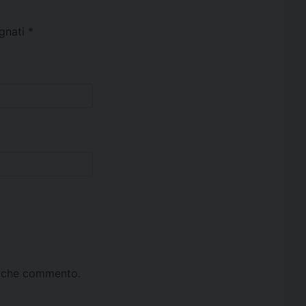
egnati
*
ta che commento.