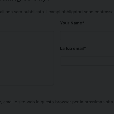
mail non sarà pubblicato.
I campi obbligatori sono contrass
Your Name
*
La tua email
*
e, email e sito web in questo browser per la prossima vol