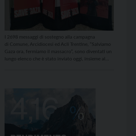
I 2698 messaggi di sostegno alla campagna
di Comune, Arcidiocesi ed Acli Trentine, “Salviamo
Gaza ora, fermiamo il massacro”, sono diventati un
lungo elenco che è stato inviato oggi, insieme al
testo dell’appello, alla presidente del Consiglio
Giorgia Meloni e al ministro degli Esteri Antonio
Tajani. Inoltre, i 2698 messaggi trentini che, insieme
a tante altre iniziative, […]