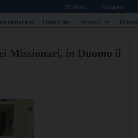
Chi Siamo
Redazione
stro centenario
I nostri libri
Territori
Rubric
ei Missionari, in Duomo il