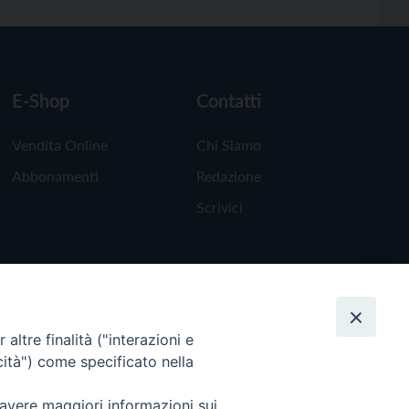
E-Shop
Contatti
Vendita Online
Chi Siamo
Abbonamenti
Redazione
Scrivici
altre finalità ("interazioni e
cità") come specificato nella
 avere maggiori informazioni sui