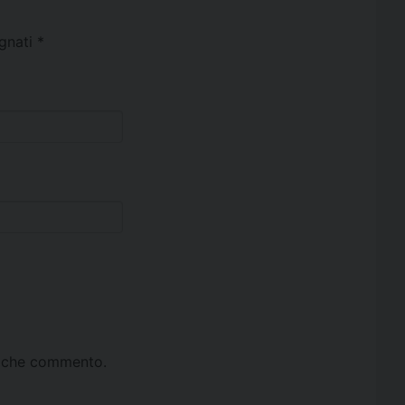
egnati
*
ta che commento.