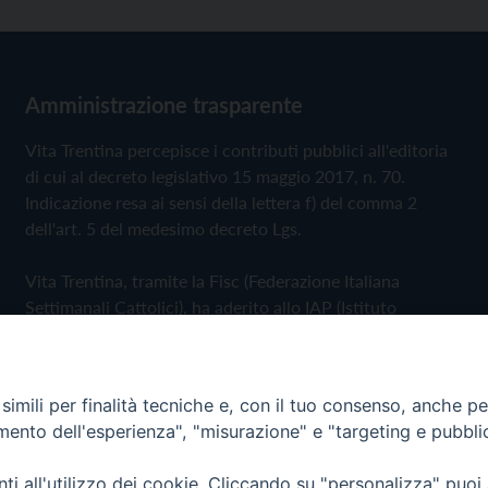
Amministrazione trasparente
Vita Trentina percepisce i contributi pubblici all'editoria
di cui al decreto legislativo 15 maggio 2017, n. 70.
Indicazione resa ai sensi della lettera f) del comma 2
dell'art. 5 del medesimo decreto Lgs.
Vita Trentina, tramite la Fisc (Federazione Italiana
Settimanali Cattolici), ha aderito allo IAP (Istituto
dell'Autodisciplina Pubblicitaria) accettando il Codice di
Autodisciplina della Comunicazione Commerciale
imili per finalità tecniche e, con il tuo consenso, anche per 
Privacy Policy
Cookie Policy
amento dell'esperienza", "misurazione" e "targeting e pubbli
i all'utilizzo dei cookie. Cliccando su "personalizza" puoi