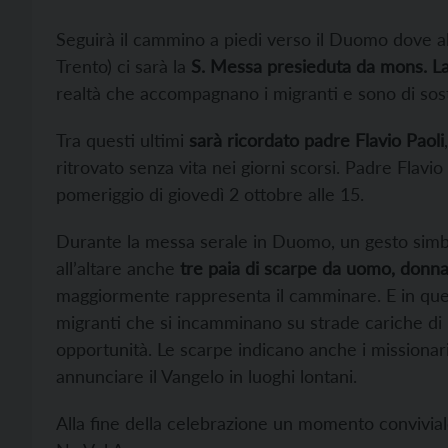
Seguirà il cammino a piedi verso il Duomo dove al
Trento) ci sarà la
S. Messa presieduta da mons. La
realtà che accompagnano i migranti e sono di sost
Tra questi ultimi
sarà ricordato padre Flavio Paoli
ritrovato senza vita nei giorni scorsi. Padre Flavio
pomeriggio di giovedì 2 ottobre alle 15.
Durante la messa serale in Duomo, un gesto simbo
all’altare anche
tre paia di scarpe da uomo, donn
maggiormente rappresenta il camminare. E in ques
migranti che si incamminano su strade cariche di in
opportunità. Le scarpe indicano anche i missionari
annunciare il Vangelo in luoghi lontani.
Alla fine della celebrazione un momento convivial