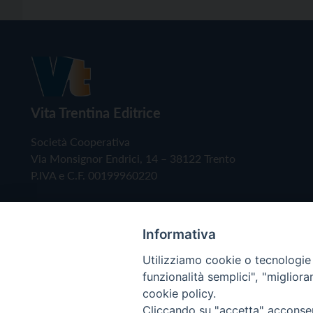
Vita Trentina Editrice
Società Cooperativa
Via Monsignor Endrici, 14 – 38122 Trento
P.IVA e C.F. 00199960220
Informativa
Utilizziamo cookie o tecnologie s
funzionalità semplici", "miglior
cookie policy.
Cliccando su "accetta" acconsent