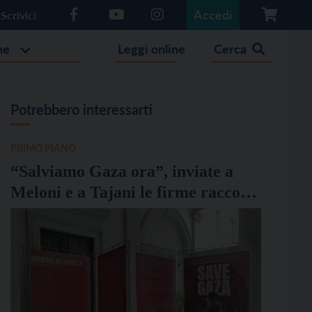
Accedi
Scrivici
he
Leggi online
Cerca
Potrebbero interessarti
PRIMO PIANO
“Salviamo Gaza ora”, inviate a
Meloni e a Tajani le firme raccolte
da Comune, Arcidiocesi e Acli