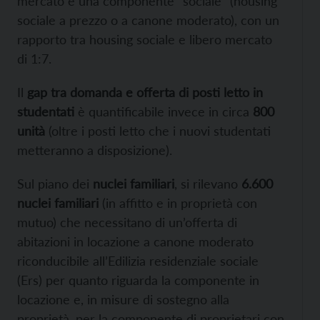
mercato e una componente “sociale” (housing
sociale a prezzo o a canone moderato), con un
rapporto tra housing sociale e libero mercato
di 1:7.
Il
gap tra domanda e offerta di posti letto in
studentati
è quantificabile invece in circa
800
unità
(oltre i posti letto che i nuovi studentati
metteranno a disposizione).
Sul piano dei
nuclei familiari
, si rilevano
6.600
nuclei familiari
(in affitto e in proprietà con
mutuo) che necessitano di un’offerta di
abitazioni in locazione a canone moderato
riconducibile all’Edilizia residenziale sociale
(Ers) per quanto riguarda la componente in
locazione e, in misure di sostegno alla
proprietà, per la componente di proprietari con