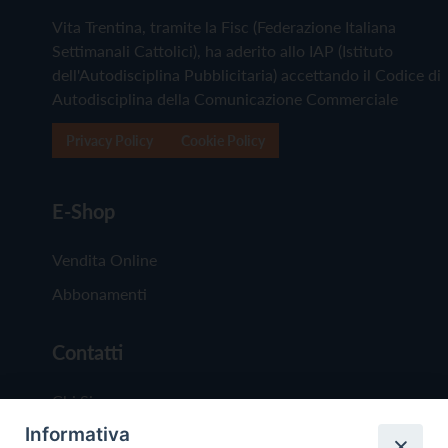
Vita Trentina, tramite la Fisc (Federazione Italiana
Settimanali Cattolici), ha aderito allo IAP (Istituto
dell'Autodisciplina Pubblicitaria) accettando il Codice di
Autodisciplina della Comunicazione Commerciale
Privacy Policy
Cookie Policy
E-Shop
Vendita Online
Abbonamenti
Contatti
Chi Siamo
Informativa
Redazione