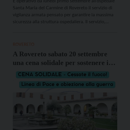
È operativo da lunedì primo settembre all’ospedale
Santa Maria del Carmine di Rovereto il servizio di
vigilanza armata pensato per garantire la massima
sicurezza alla struttura ospedaliera. Il servizio,
attivo dalle 13 alle 7 del mattino nei giorni feriali e
sulle 24 ore nei giorni di sabato, domenica e festivi,
si aggiunge al presidio delle […]
ROVERETO
A Rovereto sabato 20 settembre
una cena solidale per sostenere i
percorsi di pace