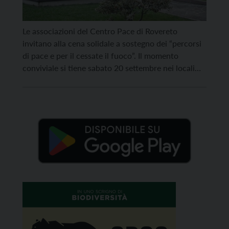
Le associazioni del Centro Pace di Rovereto
invitano alla cena solidale a sostegno dei “percorsi
di pace e per il cessate il fuoco”. Il momento
conviviale si tiene sabato 20 settembre nei locali
della parrocchia di Santa Caterina a Rovereto. Le
iscrizioni sono aperte e si raccolgono
preferibilmente entro giovedì 17 settembre
all’indirizzo roveretopace@gmail.com. Alle […]