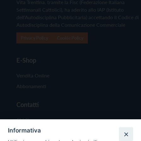
Vita Trentina, tramite la Fisc (Federazione Italiana
Settimanali Cattolici), ha aderito allo IAP (Istituto
dell'Autodisciplina Pubblicitaria) accettando il Codice di
Autodisciplina della Comunicazione Commerciale
Privacy Policy
Cookie Policy
E-Shop
Vendita Online
Abbonamenti
Contatti
Chi Siamo
Informativa
Redazione