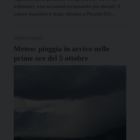
millimetri, con accumuli localmente più elevati. Il
valore massimo è stato rilevato a Pinzolo (55
millimetri), a seguito di un temporale stazionario
che ha interessato l’area nella serata di ieri (martedì
19 agosto). Dopo una mattinata caratterizzata […]
PRIMO PIANO
Meteo: pioggia in arrivo nelle
prime ore del 5 ottobre