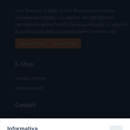
Vita Trentina, tramite la Fisc (Federazione Italiana
Settimanali Cattolici), ha aderito allo IAP (Istituto
dell'Autodisciplina Pubblicitaria) accettando il Codice di
Autodisciplina della Comunicazione Commerciale
Privacy Policy
Cookie Policy
E-Shop
Vendita Online
Abbonamenti
Contatti
Chi Siamo
Informativa
Redazione