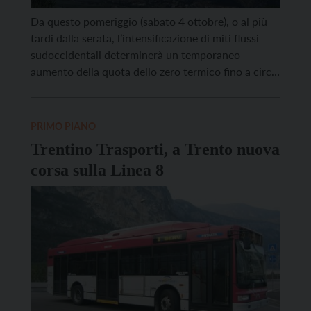
Da questo pomeriggio (sabato 4 ottobre), o al più
tardi dalla serata, l’intensificazione di miti flussi
sudoccidentali determinerà un temporaneo
aumento della quota dello zero termico fino a circa
4000 metri. Nella notte il tempo tenderà a
peggiorare e nelle prime ore di domani, domenica 5
ottobre, il veloce passaggio di un fronte freddo
PRIMO PIANO
determinerà […]
Trentino Trasporti, a Trento nuova
corsa sulla Linea 8