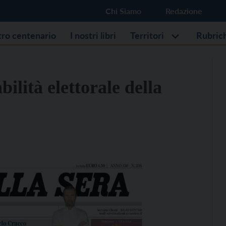
Chi Siamo
Redazione
stro centenario
I nostri libri
Territori
Rubric
bilità elettorale della