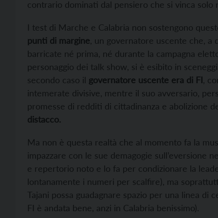
contrario dominati dal pensiero che si vinca solo ra
I test di Marche e Calabria non sostengono quest
punti di margine
, un governatore uscente che, a di
barricate né prima, né durante la campagna eletto
personaggio dei talk show, si è esibito in scenegg
secondo caso il
governatore uscente era di FI
, co
intemerate divisive, mentre il suo avversario, per
promesse di redditi di cittadinanza e abolizione d
distacco.
Ma non è questa realtà che al momento fa la mus
impazzare con le sue demagogie sull’eversione nelle
e repertorio noto e lo fa per condizionare la lead
lontanamente i numeri per scalfire), ma soprattutt
Tajani possa guadagnare spazio per una linea di c
FI è andata bene, anzi in Calabria benissimo).