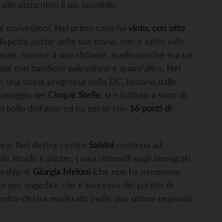
dicalizzandosi il più possibile.
e convinzioni. Nel primo caso ha
vinto, con otto
spetto anche della sua storia, non è salito sulle
rale, mentre il suo sfidante, scelto perché era un
iate con bandiere palestinesi e quant’altro. Nel
n una storia pregressa nella DC, lontano dalle
sonaggio dei
Cinque Stelle
, si è battuto a suon di
el bollo dell’auto ed ha perso con
16 punti di
ica. Nel destra-centro
Salvini
continua ad
 strade e piazze, i suoi ritornelli sugli immigrati
ership di
Giorgia Meloni
(che non ha nemmeno
o per impedire che il successo del partito di
entro-destra moderato (nelle due ultime regionali