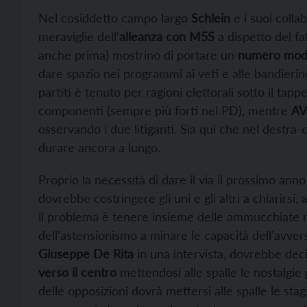
Nel cosiddetto campo largo
Schlein
e i suoi colla
meraviglie dell’
alleanza con M5S
a dispetto del fat
anche prima) mostrino di portare un
numero mode
dare spazio nei programmi ai veti e alle bandierin
partiti è tenuto per ragioni elettorali sotto il ta
componenti (sempre più forti nel PD), mentre
AV
osservando i due litiganti. Sia qui che nel destra
durare ancora a lungo.
Proprio la necessità di dare il via il prossimo ann
dovrebbe costringere gli uni e gli altri a chiarirsi
il problema è tenere insieme delle ammucchiate n
dell’astensionismo a minare le capacità dell’avver
Giuseppe De Rita
in una intervista, dovrebbe dec
verso il centro
mettendosi alle spalle le nostalgie 
delle opposizioni dovrà mettersi alle spalle le st