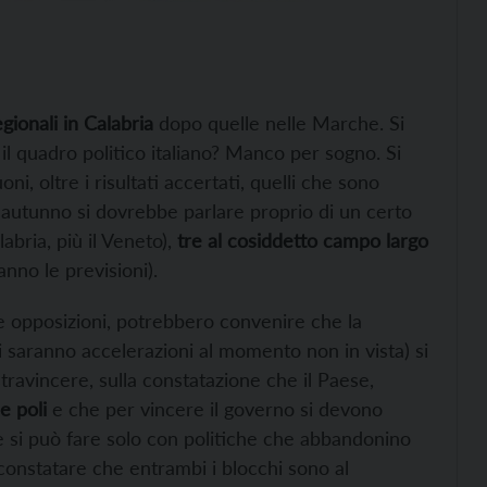
egionali in Calabria
dopo quelle nelle Marche. Si
 il quadro politico italiano? Manco per sogno. Si
 oltre i risultati accertati, quelli che sono
d’autunno si dovrebbe parlare proprio di un certo
bria, più il Veneto),
tre al cosiddetto campo largo
nno le previsioni).
 e opposizioni, potrebbero convenire che la
 saranno accelerazioni al momento non in vista) si
travincere, sulla constatazione che il Paese,
ue poli
e che per vincere il governo si devono
che si può fare solo con politiche che abbandonino
e constatare che entrambi i blocchi sono al