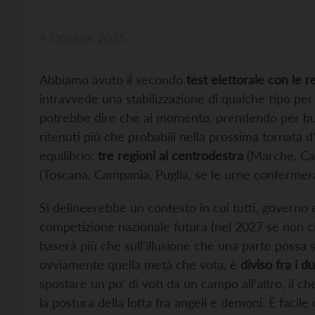
9 Ottobre 2025
Abbiamo avuto il secondo
test elettorale con le r
intravvede una stabilizzazione di qualche tipo per
potrebbe dire che al momento, prendendo per buoni,
ritenuti più che probabili nella prossima tornata 
equilibrio:
tre regioni al centrodestra
(Marche, Cala
(Toscana, Campania, Puglia, se le urne confermera
Si delineerebbe un contesto in cui tutti, governo
competizione nazionale futura (nel 2027 se non ci
baserà più che sull’illusione che una parte possa s
ovviamente quella metà che vota, è
diviso fra i d
spostare un po’ di voti da un campo all’altro, il 
la postura della lotta fra angeli e demoni. È facil