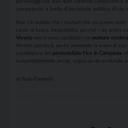
personaggi che solo quel contesto conoscono e do
competenze a livello di personale politico, di chi
Non c’è dubbio che i risultati che usciranno dalle
carne al fuoco. Innanzitutto, perché – se andrà c
Veneto
vinceranno candidati con
posture moderate
Veneto questo è, anche passando la mano al suo s
candidatura del
pentastellato Fico in Campania
, 
inaspettatamente perde, segna un de profundis per 
di
Paolo Pombeni