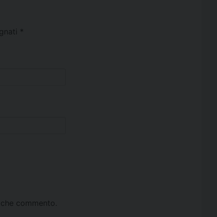
egnati
*
ta che commento.