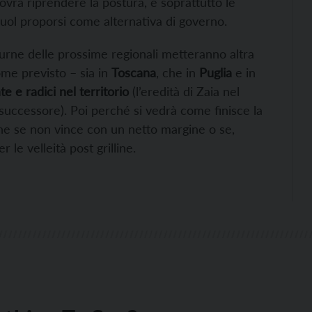
vrà riprendere la postura, e soprattutto le
 vuol proporsi come alternativa di governo.
 urne delle prossime regionali metteranno altra
ome previsto – sia in
Toscana
, che in
Puglia
e in
 e radici nel territorio
(l’eredità di Zaia nel
uccessore). Poi perché si vedrà come finisce la
che se non vince con un netto margine o se,
le velleità post grilline.