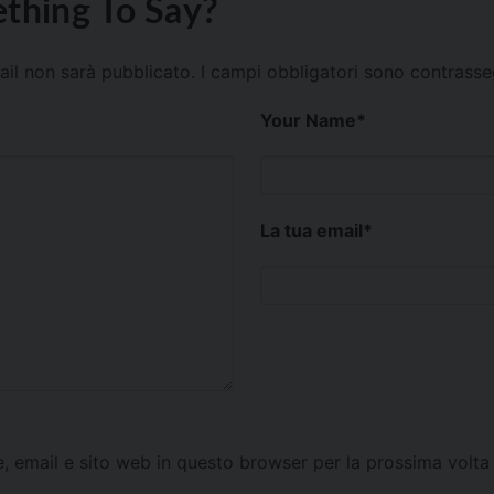
thing To Say?
mail non sarà pubblicato.
I campi obbligatori sono contrass
Your Name
*
La tua email
*
e, email e sito web in questo browser per la prossima vol