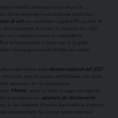
boratori stretti continuano a predicare le
to che in entrambi i test elettorali ultimi (ma
sto di voti
per assicurarsi i quali il PD accetta di
e del movimento di Conte. Il contrasto fra i due
ppeto, ma i mugugni ci sono in entrambe le
S
fa furbescamente il terzo che se la gode
-centro questa guerricciola fredda non potrà
o alla preparazione delle
elezioni nazionali del 2027
, a meno che non persistano nell’illusione che tanto
ella speranza che sia l’espansione
sario.
Meloni
, come ha detto il saggio ed esperto
idersi ad optare per
spostarsi più decisamente
per la sua stagione di leader barricadiera. Il blocco
agioni movimentiste da cui non sanno staccarsi