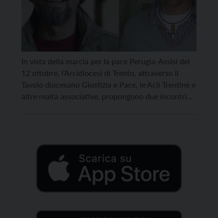
In vista della marcia per la pace Perugia-Assisi del
12 ottobre, l’Arcidiocesi di Trento, attraverso il
Tavolo diocesano Giustizia e Pace, le Acli Trentine e
altre realtà associative, propongono due incontri
rispettivamente a Trento e Rovereto sui temi della
pace, del disarmo e della giustizia. Il primo
appuntamento sarà domani, venerdì 19 settembre,
con don […]