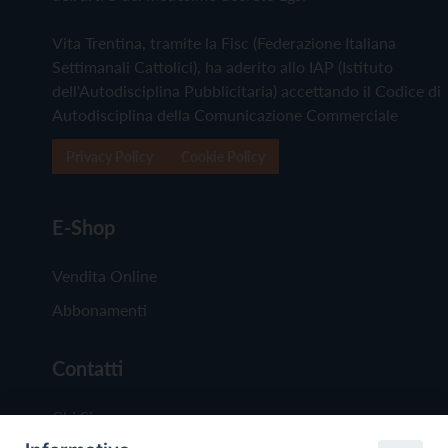
Vita Trentina, tramite la Fisc (Federazione Italiana
Settimanali Cattolici), ha aderito allo IAP (Istituto
dell'Autodisciplina Pubblicitaria) accettando il Codice di
Autodisciplina della Comunicazione Commerciale
Privacy Policy
Cookie Policy
E-Shop
Vendita Online
Abbonamenti
Contatti
Chi Siamo