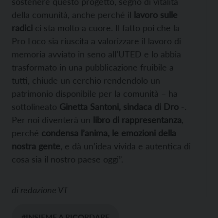
sostenere questo progetto, segno di vitalità
della comunità, anche perché il
lavoro sulle
radici
ci sta molto a cuore. Il fatto poi che la
Pro Loco sia riuscita a valorizzare il lavoro di
memoria avviato in seno all’UTED e lo abbia
trasformato in una pubblicazione fruibile a
tutti, chiude un cerchio rendendolo un
patrimonio disponibile per la comunità – ha
sottolineato
Ginetta Santoni, sindaca di Dro
-.
Per noi diventerà un
libro di rappresentanza
,
perché
condensa l’anima, le emozioni della
nostra gente
, e dà un’idea vivida e autentica di
cosa sia il nostro paese oggi”.
di
redazione VT
#INSIEME A RICORDARE