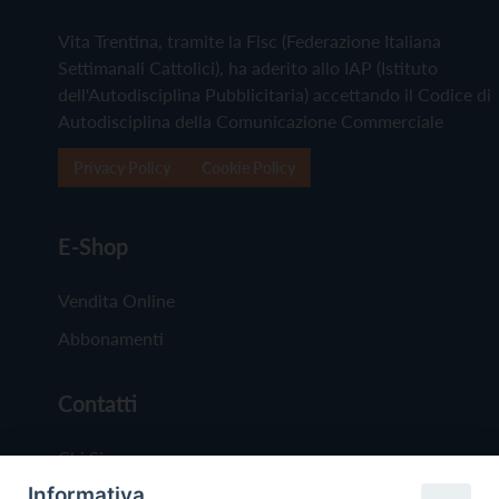
Vita Trentina, tramite la Fisc (Federazione Italiana
Settimanali Cattolici), ha aderito allo IAP (Istituto
dell'Autodisciplina Pubblicitaria) accettando il Codice di
Autodisciplina della Comunicazione Commerciale
Privacy Policy
Cookie Policy
E-Shop
Vendita Online
Abbonamenti
Contatti
Chi Siamo
Informativa
Redazione