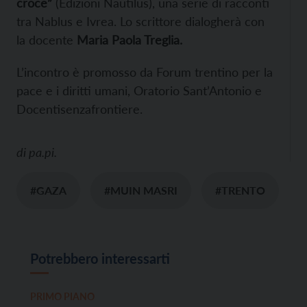
croce”
(Edizioni Nautilus), una serie di racconti
tra Nablus e Ivrea. Lo scrittore dialogherà con
la docente
Maria Paola Treglia.
L’incontro è promosso da Forum trentino per la
pace e i diritti umani, Oratorio Sant’Antonio e
Docentisenzafrontiere.
di
pa.pi.
#GAZA
#MUIN MASRI
#TRENTO
Potrebbero interessarti
PRIMO PIANO