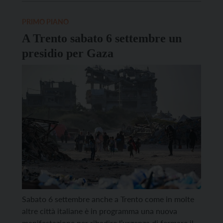
Giorgia Meloni e al ministro degli Esteri Antonio
Tajani. Inoltre, i 2698 messaggi trentini che, insieme
PRIMO PIANO
a tante altre iniziative, […]
A Trento sabato 6 settembre un
presidio per Gaza
Sabato 6 settembre anche a Trento come in molte
altre città italiane è in programma una nuova
manifestazione per ribadire l’urgenza di fermare il