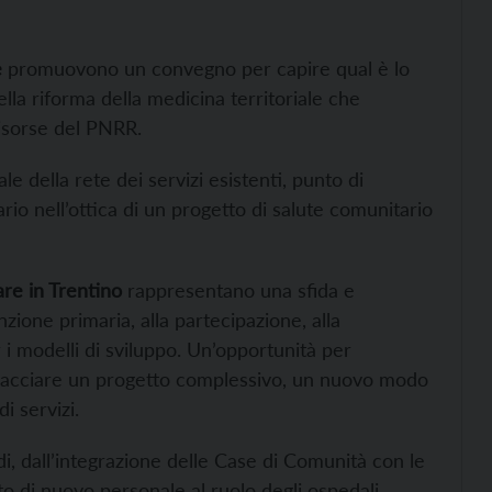
e
promuovono un convegno per capire qual è lo
ella riforma della medicina territoriale che
risorse del PNRR.
 della rete dei servizi esistenti, punto di
rio nell’ottica di un progetto di salute comunitario
are in Trentino
rappresentano una sfida e
ione primaria, alla partecipazione, alla
er i modelli di sviluppo. Un’opportunità per
bbracciare un progetto complessivo, un nuovo modo
i servizi.
di, dall’integrazione delle Case di Comunità con le
to di nuovo personale al ruolo degli ospedali