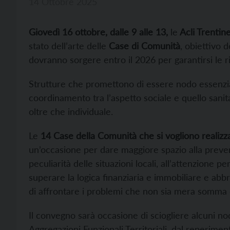
14 Ottobre 2025
Giovedì 16 ottobre, dalle 9 alle 13,
le
Acli Trentin
stato dell’arte delle
Case di Comunità
, obiettivo d
dovranno sorgere entro il 2026 per garantirsi le 
Strutture che promettono di essere nodo essenziale
coordinamento tra l’aspetto sociale e quello sanita
oltre che individuale.
Le
14 Case della Comunità che si vogliono realizz
un’occasione per dare maggiore spazio alla prevenz
peculiarità delle situazioni locali, all’attenzione p
superare la logica finanziaria e immobiliare e a
di affrontare i problemi che non sia mera somma d
Il convegno sarà occasione di sciogliere alcuni no
Aggregazioni Funzionali Territoriali, dal reperimen