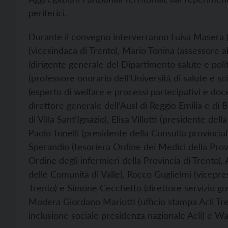
periferici.
Durante il convegno interverranno Luisa Masera (v
(vicesindaca di Trento), Mario Tonina (assessore al
(dirigente generale del Dipartimento salute e politi
(professore onorario dell’Università di salute e s
(esperto di welfare e processi partecipativi e doce
direttore generale dell’Ausl di Reggio Emilia e d
di Villa Sant’Ignazio), Elisa Villotti (presidente del
Paolo Tonelli (presidente della Consulta provinciale
Sperandio (tesoriera Ordine dei Medici della Provi
Ordine degli infermieri della Provincia di Trento)
delle Comunità di Valle), Rocco Guglielmi (vicepres
Trento) e Simone Cecchetto (direttore servizio gov
Modera Giordano Mariotti (ufficio stampa Acli Tre
inclusione sociale presidenza nazionale Acli) e Wal