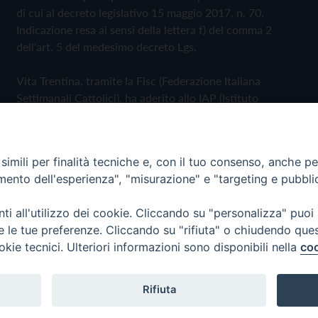
di cui al decreto legislativo 15 maggio 2017, n. 70.
Indicazione resa ai sensi della lettera f) del comma 2
dell'art. 5 del medesimo decreto Lgs.
Vita Trentina, tramite la Fisc (Federazione Italiana
Settimanali Cattolici), ha aderito allo IAP (Istituto
dell'Autodisciplina Pubblicitaria) accettando il Codice di
Autodisciplina della Comunicazione Commerciale
imili per finalità tecniche e, con il tuo consenso, anche per 
Privacy Policy
Cookie Policy
amento dell'esperienza", "misurazione" e "targeting e pubbli
i all'utilizzo dei cookie. Cliccando su "personalizza" puoi
 Trentina Editrice
re le tue preferenze. Cliccando su "rifiuta" o chiudendo que
okie tecnici. Ulteriori informazioni sono disponibili nella
coo
Rifiuta