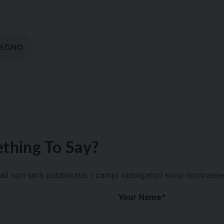
VEGNO
thing To Say?
mail non sarà pubblicato.
I campi obbligatori sono contrass
Your Name
*