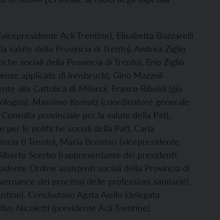
icepresidente Acli Trentine), Elisabetta Bozzarelli
la salute della Provincia di Trento), Andrea Ziglio
che sociali della Provincia di Trento), Erio Ziglio
cienze applicate di Innsbruck), Gino Mazzoli
nte alla Cattolica di Milano), Franco Riboldi (già
i Bologna), Massimo Komatz (coordinatore generale
la Consulta provinciale per la salute della Pat),
 per le politiche sociali della Pat), Carla
ncia ti Trento), Maria Brentari (vicepresidente
, Alberto Scerbo (rappresentante dei presidenti
idente Ordine assistenti sociali della Provincia di
ernance dei processi delle professioni sanitarie).
ntine). Concludono Agata Aiello (delegata
ter Nicoletti (presidente Acli Trentine).