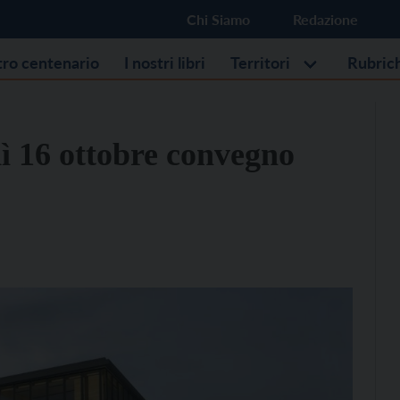
Chi Siamo
Redazione
stro centenario
I nostri libri
Territori
Rubric
ì 16 ottobre convegno