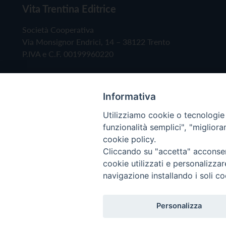
Vita Trentina Editrice
Società Cooperativa
Via Monsignor Endrici, 14 – 38122 Trento
P.IVA e C.F. 00199960220
Informativa
Utilizziamo cookie o tecnologie s
funzionalità semplici", "miglior
cookie policy.
Cliccando su "accetta" acconsent
Copyright © 2019 - Tutti i diritti riservati - Vita
cookie utilizzati e personalizza
navigazione installando i soli co
Privacy Policy
Personalizza