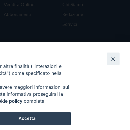
Vendita Online
Chi Siamo
Abbonamenti
Redazione
Scrivici
altre finalità ("interazioni e
cità") come specificato nella
 avere maggiori informazioni sui
sta informativa proseguirai la
kie policy
completa.
Torna all'inizio
Accetta