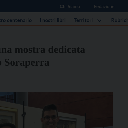
Chi Siamo
Redazione
stro centenario
I nostri libri
Territori
Rubric
una mostra dedicata
io Soraperra