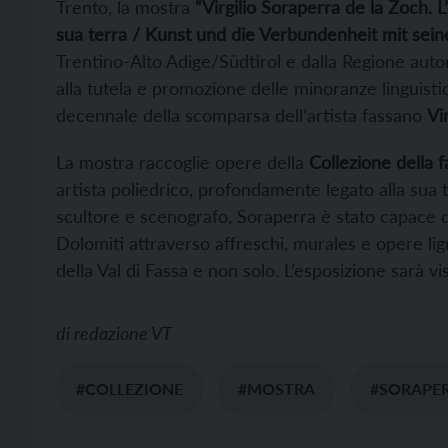
Trento, la mostra
“Virgilio Soraperra de la Zoch. L’
sua terra / Kunst und die Verbundenheit mit sei
Trentino-Alto Adige/Südtirol e dalla Regione aut
alla tutela e promozione delle minoranze linguist
decennale della scomparsa dell’artista fassano
Vi
La mostra raccoglie opere della
Collezione della 
artista poliedrico, profondamente legato alla sua te
scultore e scenografo, Soraperra è stato capace di 
Dolomiti attraverso affreschi, murales e opere li
della Val di Fassa e non solo. L’esposizione sarà vis
di
redazione VT
#COLLEZIONE
#MOSTRA
#SORAPE