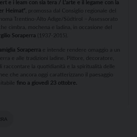
ert e i leam con sia tera / L’arte e il legame con la
ner Heimat”
, promossa dal Consiglio regionale del
onoma Trentino-Alto Adige/Südtirol – Assessorato
iche cimbra, mochena e ladina, in occasione del
rgilio Soraperra
(1937-2015).
famiglia Soraperra
e intende rendere omaggio a un
rra e alle tradizioni ladine. Pittore, decoratore,
raccontare la quotidianità e la spiritualità delle
gnee che ancora oggi caratterizzano il paesaggio
itabile
fino a giovedì 23 ottobre.
RRA