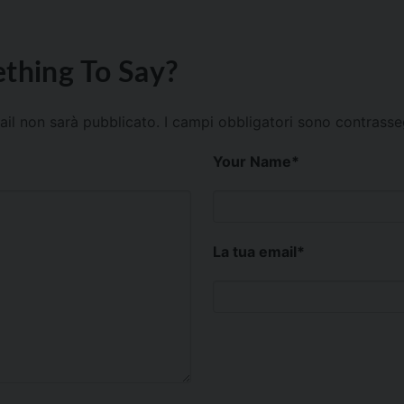
thing To Say?
mail non sarà pubblicato.
I campi obbligatori sono contrass
Your Name
*
La tua email
*