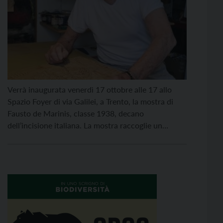
Verrà inaugurata venerdì 17 ottobre alle 17 allo
Spazio Foyer di via Galilei, a Trento, la mostra di
Fausto de Marinis, classe 1938, decano
dell’incisione italiana. La mostra raccoglie un
percorso di 30 xilografie, tutte personalmente
selezionate dall’artista tra la produzione più
recente, che compongono un compendio del
pensiero e della tecnica esecutiva di de […]