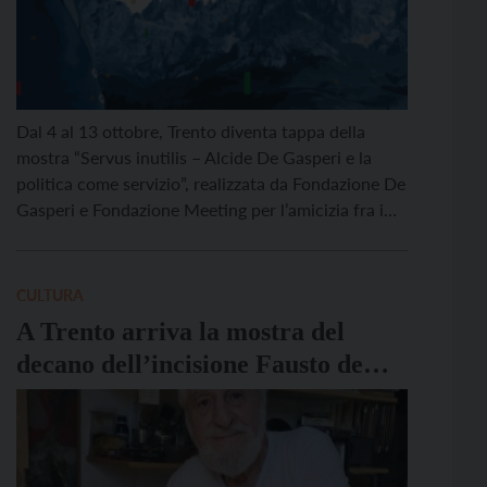
Dal 4 al 13 ottobre, Trento diventa tappa della
mostra “Servus inutilis – Alcide De Gasperi e la
politica come servizio”, realizzata da Fondazione De
Gasperi e Fondazione Meeting per l’amicizia fra i
popoli ETS, in occasione dal 70esimo anniversario
dalla scomparsa di Alcide De Gasperi. La mostra
offre una prospettiva dinamica ed evolutiva della
CULTURA
[…]
A Trento arriva la mostra del
decano dell’incisione Fausto de
Marinis