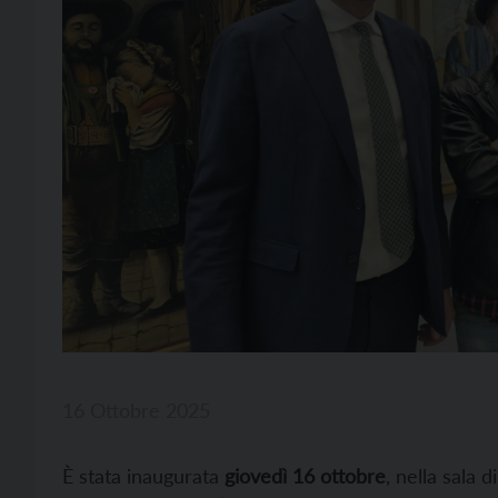
16 Ottobre 2025
È stata inaugurata
giovedì 16 ottobre
, nella sala 