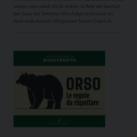
umani, mercoledì 10 dicembre, la Rete dei Sanitari
per Gaza del Trentino-Alto Adige promuove un
flash mob davanti all’ospedale Santa Chiara di
Trento alle 13 e alle 17. “Abbiamo visto la
distruzione sistematica del sistema sanitario;
ospedali assediati, bombardati, resi inoperativi;
oltre 1.700 operatori sanitari palestinesi uccisi, altri
[…]