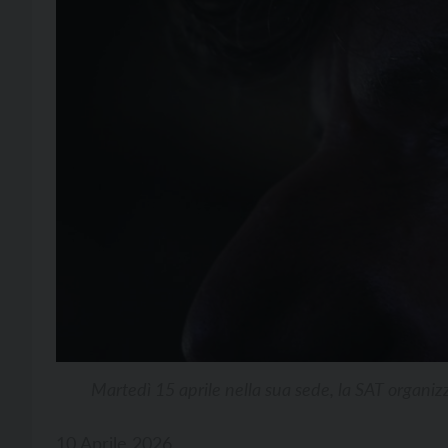
Martedì 15 aprile nella sua sede, la SAT organiz
10 Aprile 2026