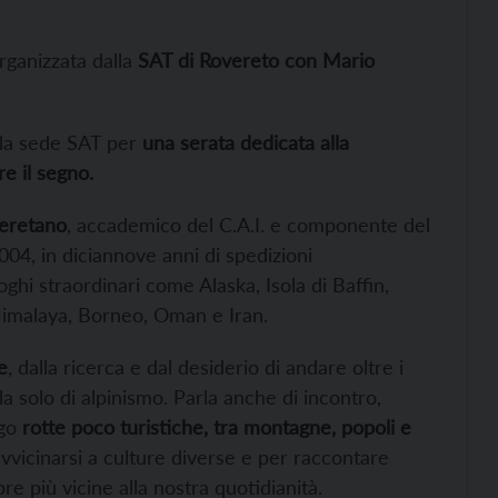
organizzata dalla
SAT di Rovereto con Mario
la sede SAT per
una serata dedicata alla
re il segno.
eretano
, accademico del C.A.I. e componente del
04, in diciannove anni di spedizioni
ghi straordinari come Alaska, Isola di Baffin,
Himalaya, Borneo, Oman e Iran.
e
, dalla ricerca e dal desiderio di andare oltre i
a solo di alpinismo. Parla anche di incontro,
go
rotte poco turistiche, tra montagne, popoli e
avvicinarsi a culture diverse e per raccontare
 più vicine alla nostra quotidianità.