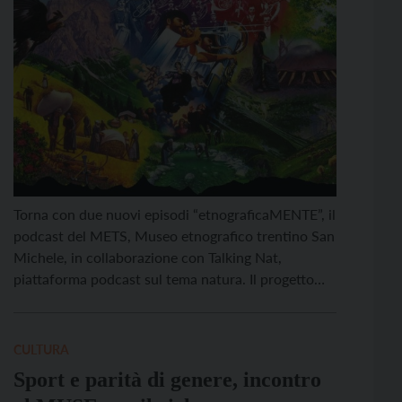
Torna con due nuovi episodi “etnograficaMENTE”, il
podcast del METS, Museo etnografico trentino San
Michele, in collaborazione con Talking Nat,
piattaforma podcast sul tema natura. Il progetto
esplora voci del passato e del presente, osserva
gesti, oggetti e dettagli della vita quotidiana, e li
ricompone in un racconto per interpretare
CULTURA
significati, valori e immaginari legati […]
Sport e parità di genere, incontro