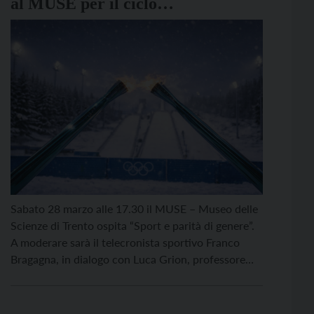
al MUSE per il ciclo
“ConversAzioni”
Sabato 28 marzo alle 17.30 il MUSE – Museo delle
Scienze di Trento ospita “Sport e parità di genere”.
A moderare sarà il telecronista sportivo Franco
Bragagna, in dialogo con Luca Grion, professore
associato all’Università degli Studi di Udine, la
sociologa Alessia Tuselli e la velocista paralimpica
Martina Caironi. Dietro le storiche 30 medaglie