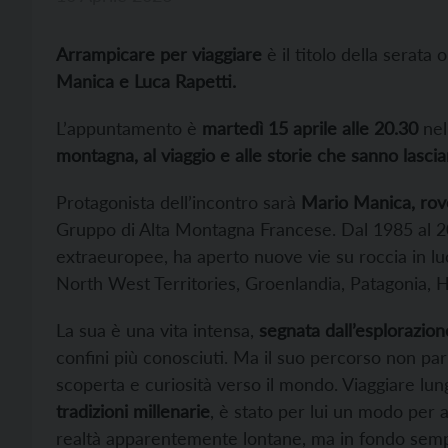
Arrampicare per viaggiare
è il titolo della serata 
Manica e Luca Rapetti.
L’appuntamento è
martedì 15 aprile alle 20.30
nel
montagna, al viaggio e alle storie che sanno lascia
Protagonista dell’incontro sarà
Mario Manica, rov
Gruppo di Alta Montagna Francese. Dal 1985 al 20
extraeuropee, ha aperto nuove vie su roccia in luo
North West Territories, Groenlandia, Patagonia, 
La sua è una vita intensa,
segnata dall’esplorazion
confini più conosciuti. Ma il suo percorso non parl
scoperta e curiosità verso il mondo. Viaggiare lun
tradizioni millenarie
, è stato per lui un modo per 
realtà apparentemente lontane, ma in fondo sempre