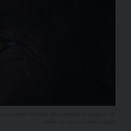
za una serata dedicata alla montagna, al viaggio e alle
storie che sanno lasciare il segno.