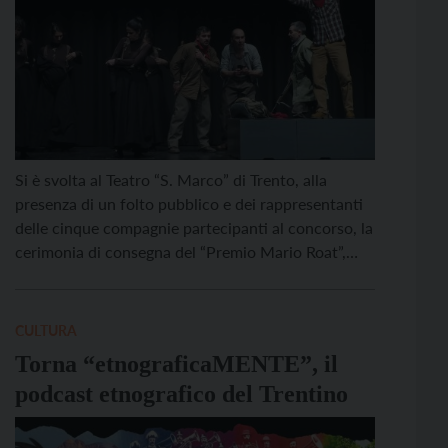
Si è svolta al Teatro “S. Marco” di Trento, alla
presenza di un folto pubblico e dei rappresentanti
delle cinque compagnie partecipanti al concorso, la
cerimonia di consegna del “Premio Mario Roat”,
principale riconoscimento assegnato nell’ambito
della ventottesima edizione della Rassegna
«Palcoscenico Trentino» organizzata dalla Co.F.As.,
CULTURA
la Federazione Trentina del Teatro amatoriale. La
Torna “etnograficaMENTE”, il
giuria tecnica, […]
podcast etnografico del Trentino