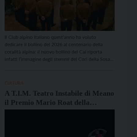
Il Club alpino italiano quest’anno ha voluto
dedicare il bollino del 2026 al centenario della
coralità alpina: il nuovo bollino del Cai riporta
infatti l’immagine degli stemmi dei Cori della Sosat
e della Sat. Così il Cai, presieduto da Antonio
Montani, pone per questo 2026 il canto popolare
alpino nato alla Sosat 100 anni fa, […]
CULTURA
A T.I.M. Teatro Instabile di Meano
il Premio Mario Roat della
Co.F.As.