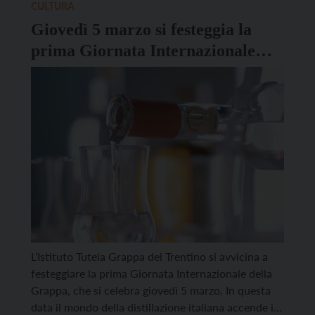
fortuna che ghe el bar della filodrammatica Gli
CULTURA
Insoliti Belatrich di Arsiè non potrà […]
Giovedì 5 marzo si festeggia la
prima Giornata Internazionale
della Grappa
L’Istituto Tutela Grappa del Trentino si avvicina a
festeggiare la prima Giornata Internazionale della
Grappa, che si celebra giovedì 5 marzo. In questa
data il mondo della distillazione italiana accende i