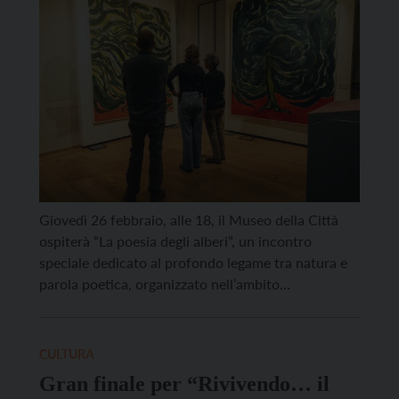
Giovedì 26 febbraio, alle 18, il Museo della Città
ospiterà “La poesia degli alberi”, un incontro
speciale dedicato al profondo legame tra natura e
parola poetica, organizzato nell’ambito
dell’esposizione temporanea “Ritratti d’albero”.
L’evento vedrà come protagonista Mino Petazzini,
poeta e curatore di una ricca antologia che
CULTURA
raccoglie e valorizza testi dedicati agli alberi scritti
Gran finale per “Rivivendo… il
dal […]