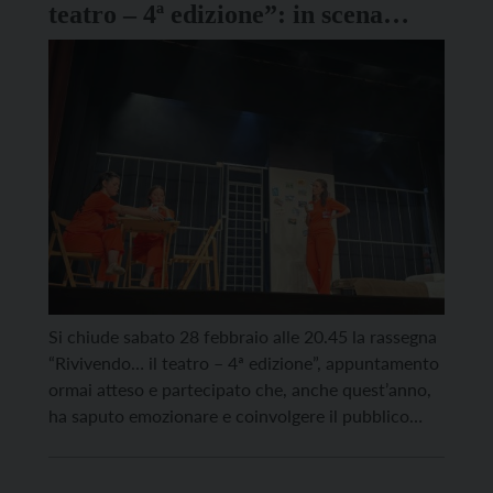
teatro – 4ª edizione”: in scena
“Rosso di sera” con l’Associazione
Teatrale Figli delle Stelle
Si chiude sabato 28 febbraio alle 20.45 la rassegna
“Rivivendo… il teatro – 4ª edizione”, appuntamento
ormai atteso e partecipato che, anche quest’anno,
ha saputo emozionare e coinvolgere il pubblico
serata dopo serata. Per motivi indipendenti
dall’organizzazione, la commedia dialettale Par