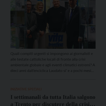
Quali compiti urgenti si impongono ai giornalisti e
alle testate cattoliche locali di fronte alla crisi
ambientale globale e agli eventi climatici estremi? A
dieci anni dall’enciclica Laudato si’ e a pochi mesi
dalla Cop30 di Belèm è questo il tema affrontato
con scienziati ed esperti di varie discipline nel
primo convegno post pandemia promosso […]
INIZIATIVE SPECIALI
I settimanali da tutta Italia salgono
a Trento per discutere della crisi