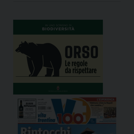
con scienziati ed esperti di varie discipline nel
primo convegno post pandemia promosso […]