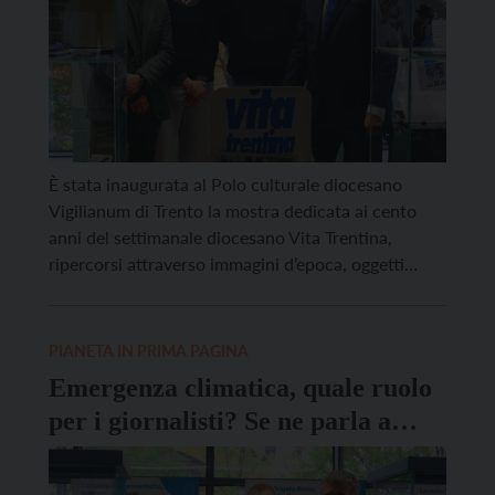
È stata inaugurata al Polo culturale diocesano
Vigilianum di Trento la mostra dedicata ai cento
anni del settimanale diocesano Vita Trentina,
ripercorsi attraverso immagini d’epoca, oggetti
storici e materiali editoriali. L’esposizione, dal titolo
“Un secolo di caratteri… e di carattere” sarà
visitabile da oggi, lunedì 13 aprile, con orario 9-
PIANETA IN PRIMA PAGINA
12.30 e 14-17.30. “UNA GIORNATA CHE […]
Emergenza climatica, quale ruolo
per i giornalisti? Se ne parla a
Trento al convegno della FISC