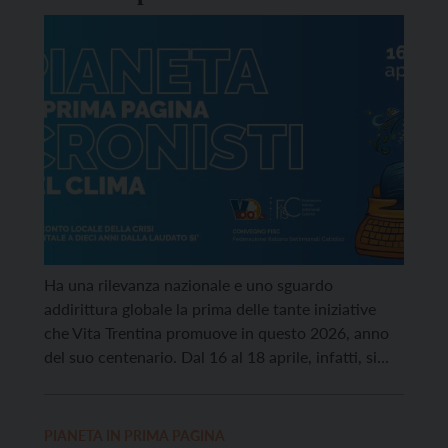
climatica
Ha una rilevanza nazionale e uno sguardo
addirittura globale la prima delle tante iniziative
che Vita Trentina promuove in questo 2026, anno
del suo centenario. Dal 16 al 18 aprile, infatti, si
daranno appuntamento a Trento decine di
giornalisti e professionisti della comunicazione
provenienti da tutta Italia per il convegno nazionale
PIANETA IN PRIMA PAGINA