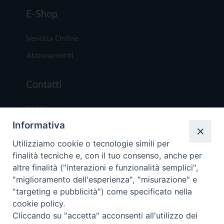
E-Shop
Vendita Online
Abbonamenti
Contatti
Chi Siamo
Informativa
Redazione
Scrivici
Utilizziamo cookie o tecnologie simili per
finalità tecniche e, con il tuo consenso, anche per
altre finalità ("interazioni e funzionalità semplici",
"miglioramento dell'esperienza", "misurazione" e
"targeting e pubblicità") come specificato nella
cookie policy.
Copyright © 2019 - Tutti i diritti riservati - Vit
Cliccando su "accetta" acconsenti all'utilizzo dei
Trentina Editrice