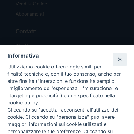
Vendita Online
Abbonamenti
Contatti
Chi Siamo
Informativa
Redazione
Scrivici
Utilizziamo cookie o tecnologie simili per
finalità tecniche e, con il tuo consenso, anche per
altre finalità ("interazioni e funzionalità semplici",
"miglioramento dell'esperienza", "misurazione" e
"targeting e pubblicità") come specificato nella
cookie policy.
Copyright © 2019 - Tutti i diritti riservati - Vit
Cliccando su "accetta" acconsenti all'utilizzo dei
Trentina Editrice
cookie. Cliccando su "personalizza" puoi avere
maggiori informazioni sui cookie utilizzati e
Privacy Policy
personalizzare le tue preferenze. Cliccando su