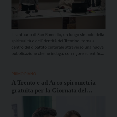
Il santuario di San Romedio, un luogo simbolo della
spiritualità e dell’identità del Trentino, torna al
centro del dibattito culturale attraverso una nuova
pubblicazione che ne indaga, con rigore scientifico,
la complessa e stratificata storia. Il volume,
intitolato “Il Santuario di San Romedio” e curato da
Salvatore Ferrari ed Emanuela Rollandini, è stato
PRIMO PIANO
presentato giovedì […]
A Trento e ad Arco spirometria
gratuita per la Giornata del
respiro