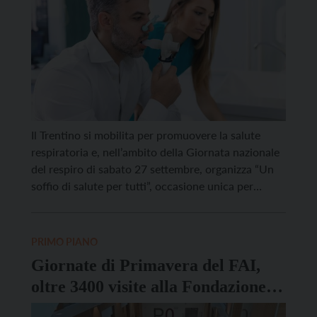
Il Trentino si mobilita per promuovere la salute
respiratoria e, nell’ambito della Giornata nazionale
del respiro di sabato 27 settembre, organizza “Un
soffio di salute per tutti”, occasione unica per
sottoporsi a controlli gratuiti, ricevere informazioni
e confrontarsi con i professionisti della salute. A
Trento, dalle 9 alle 12, nel reparto di Pneumologia
PRIMO PIANO
dell’ospedale Santa […]
Giornate di Primavera del FAI,
oltre 3400 visite alla Fondazione
Mach