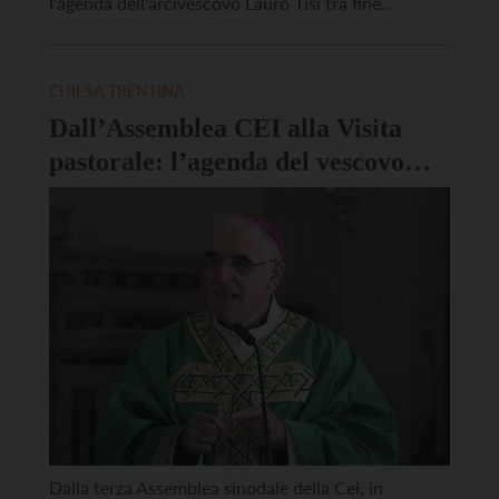
l’agenda dell’arcivescovo Lauro Tisi tra fine
novembre ed inizio dicembre: Domenica 23/11: il
mattino a Calceranica al Lago ad ore 09.00 celebra
la S. Messa e incontra la comunità; il pomeriggio a
CHIESA TRENTINA
Pergine […]
Dall’Assemblea CEI alla Visita
pastorale: l’agenda del vescovo
Tisi
Dalla terza Assemblea sinodale della Cei, in