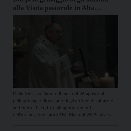
alla Visita pastorale in Alta
Valsugana: gli appuntamenti di
don Lauro
Dalla Messa a Nanno di martedì 26 agosto al
pellegrinaggio diocesano degli anziani di sabato 6
settembre. Ecco tutti gli appuntamenti
dell’arcivescovo Lauro Tisi: Martedì 26/8: la sera a
Nanno ad ore 20.00 celebra la S. Messa; Sabato
30/8: a Montagnaga di Piné per la giornata di Ritiro