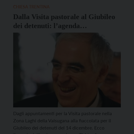
spirituale dei Diaconi Permanenti; Domenica 31/8:
CHIESA TRENTINA
la […]
Dalla Visita pastorale al Giubileo
dei detenuti: l’agenda
dell’arcivescovo Tisi
Dagli appuntamenti per la Visita pastorale nella
Zona Laghi della Valsugana alla fiaccolata per il
Giubileo dei detenuti del 14 dicembre. Ecco