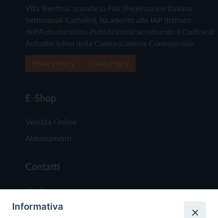
Vita Trentina, tramite la Fisc (Federazione Italiana
Settimanali Cattolici), ha aderito allo IAP (Istituto
dell'Autodisciplina Pubblicitaria) accettando il Codice di
Autodisciplina della Comunicazione Commerciale
Privacy Policy
Cookie Policy
E-Shop
Vendita Online
Abbonamenti
Contatti
Chi Siamo
Informativa
Redazione