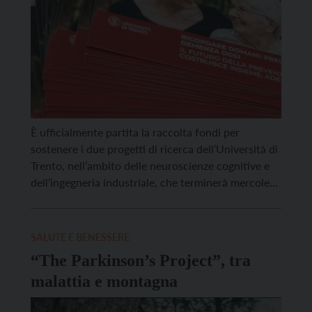
È ufficialmente partita la raccolta fondi per
sostenere i due progetti di ricerca dell’Università di
Trento, nell’ambito delle neuroscienze cognitive e
dell’ingegneria industriale, che terminerà mercoledì
10 dicembre. Lo studio “Ricordare domani: predire
la demenza oggi” è volto a identificare i segni
precoci di conversione alla demenza in soggetti
SALUTE E BENESSERE
predisposti, mentre “La sostenibilità in pista” si […]
“The Parkinson’s Project”, tra
malattia e montagna