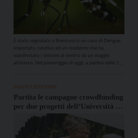
È stato segnalato a Brentonico un caso di Dengue
importato, relativo ad un residente che ha
manifestato i sintomi al rientro da un viaggio
all’estero. Nel pomeriggio di oggi, a partire dalle 15,
sarà quindi effettuato un intervento di
disinfestazione contro le zanzare nelle aree vicine
all’abitazione della persona interessata. I cittadini
SALUTE E BENESSERE
residenti nelle aree […]
Partita le campagne crowdfunding
per due progetti dell’Università di
Trento