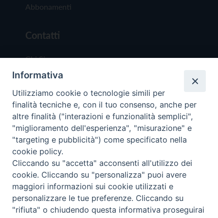
Abbonamenti
Contatti
Chi Siamo
Informativa
Redazione
Scrivici
Utilizziamo cookie o tecnologie simili per
finalità tecniche e, con il tuo consenso, anche per
altre finalità ("interazioni e funzionalità semplici",
"miglioramento dell'esperienza", "misurazione" e
"targeting e pubblicità") come specificato nella
cookie policy.
Copyright © 2019 - Tutti i diritti riservati - Vit
Cliccando su "accetta" acconsenti all'utilizzo dei
Trentina Editrice
cookie. Cliccando su "personalizza" puoi avere
maggiori informazioni sui cookie utilizzati e
Privacy Policy
personalizzare le tue preferenze. Cliccando su
Torna all'inizi
"rifiuta" o chiudendo questa informativa proseguirai