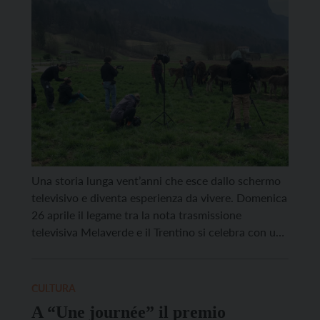
Melaverde in Trentino
Una storia lunga vent’anni che esce dallo schermo
televisivo e diventa esperienza da vivere. Domenica
26 aprile il legame tra la nota trasmissione
televisiva Melaverde e il Trentino si celebra con un
appuntamento speciale aperto al pubblico: alle
16.30 al Supercinema Vittoria di Trento, nell’ambito
del Trento Film Festival, sarà proiettato in
CULTURA
anteprima esclusiva un […]
A “Une journée” il premio