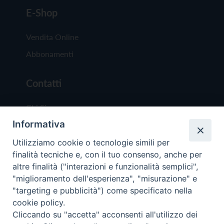
E-Shop
Vendita Online
Abbonamenti
Contatti
Chi Siamo
Informativa
Redazione
Scrivici
Utilizziamo cookie o tecnologie simili per
finalità tecniche e, con il tuo consenso, anche per
altre finalità ("interazioni e funzionalità semplici",
"miglioramento dell'esperienza", "misurazione" e
"targeting e pubblicità") come specificato nella
cookie policy.
Copyright © 2019 - Tutti i diritti riservati - Vit
Cliccando su "accetta" acconsenti all'utilizzo dei
Trentina Editrice