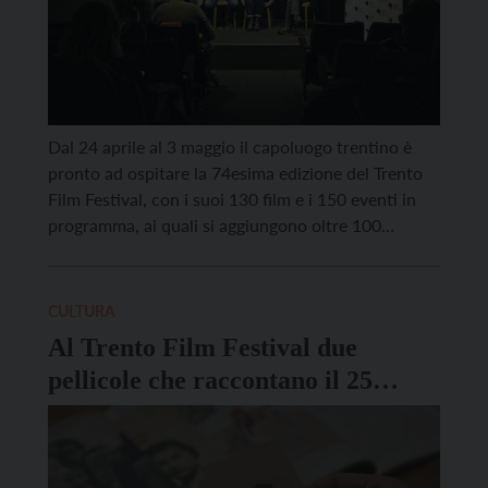
Dal 24 aprile al 3 maggio il capoluogo trentino è
pronto ad ospitare la 74esima edizione del Trento
Film Festival, con i suoi 130 film e i 150 eventi in
programma, ai quali si aggiungono oltre 100
appuntamenti del T4Future, la sezione dedicata alle
nuove generazioni. Come ogni anno, saranno
tantissimi gli ospiti della rassegna, […]
CULTURA
Al Trento Film Festival due
pellicole che raccontano il 25
aprile