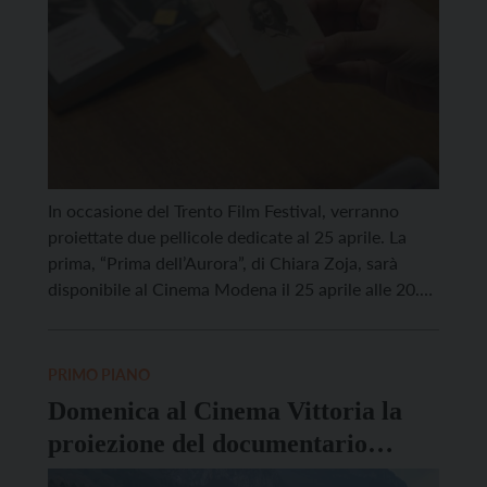
In occasione del Trento Film Festival, verranno
proiettate due pellicole dedicate al 25 aprile. La
prima, “Prima dell’Aurora”, di Chiara Zoja, sarà
disponibile al Cinema Modena il 25 aprile alle 20.45
e il 30 aprile alle 16.30. È l’alba del 16 ottobre
1944. Aurora Vuillerminaz, la partigiana Lola, saluta
le sue amate montagne e decide […]
PRIMO PIANO
Domenica al Cinema Vittoria la
proiezione del documentario
dedicato alle 150 puntate di