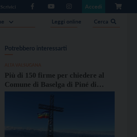
Accedi
Scrivici
he
Leggi online
Cerca
Potrebbero interessarti
ALTA VALSUGANA
Più di 150 firme per chiedere al
Comune di Baselga di Piné di
aderire a “R1pud1a”