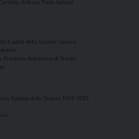
 Dandria, dott.ssa Paola Salzani
 dei Caduti della Grande Guerra
 Mottes
ella Provincia Autonoma di Trento
me
orico Italiano della Guerra 1921-2021
rra