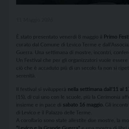
11 Maggio 2026
È stato presentato venerdì 8 maggio il
Primo Festi
curato dal Comune di Levico Terme e dall’Associaz
Guerra. Una settimana di mostre, incontri, conferen
Un Festival che per gli organizzatori vuole essere 
ciò che è accaduto più di un secolo fa non si ripet
serenità.
Il festival si svilupperà
nella settimana dall’11 al 
(15), di cui uno con le scuole, più la Cerimonia af
insieme e in pace di
sabato 16 maggio.
Gli incontr
di Levico e il Palazzo delle Terme.
A corollario sono state allestite due mostre, la mo
“Levico e la Grande Guerra”
e una mostra di libri 