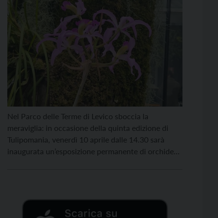
Nel Parco delle Terme di Levico sboccia la
meraviglia: in occasione della quinta edizione di
Tulipomania, venerdì 10 aprile dalle 14.30 sarà
inaugurata un’esposizione permanente di orchidee
rare, ospitata nella serra del parco. La collezione è
stata donata al parco da privati e rimarrà aperta
per l’intero fine settimana. Un appuntamento
imperdibile per appassionati, curiosi […]