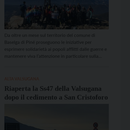
Da oltre un mese sul territorio del comune di
Baselga di Piné proseguono le iniziative per
esprimere solidarietà ai popoli afflitti dalle guerre e
mantenere viva l’attenzione in particolare sulla
situazione nella striscia di Gaza, ma non solo.
Nell’ultimo periodo è stata avviata un iniziativa
popolare per chiedere l’adesione del Comune alla
ALTA VALSUGANA
campagna R1PUD1A di […]
Riaperta la Ss47 della Valsugana
dopo il cedimento a San Cristoforo