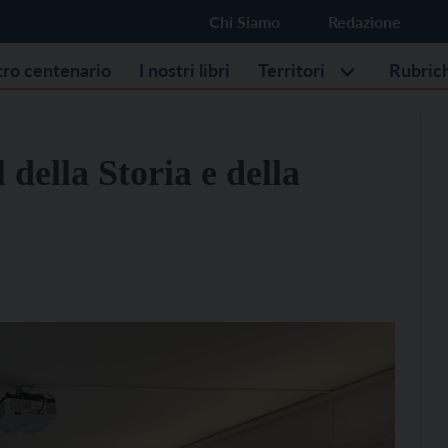
Chi Siamo
Redazione
stro centenario
I nostri libri
Territori
Rubric
 della Storia e della