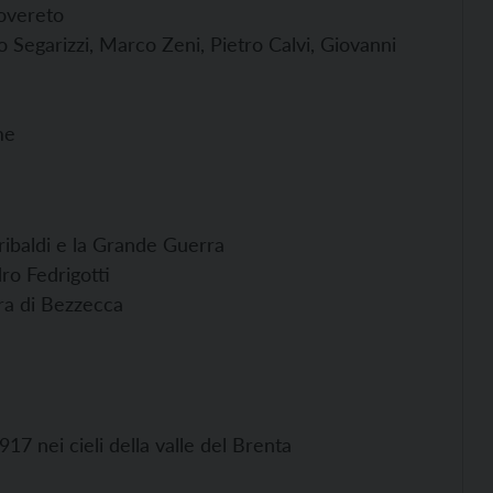
Rovereto
o Segarizzi, Marco Zeni, Pietro Calvi, Giovanni
me
aribaldi e la Grande Guerra
ro Fedrigotti
ra di Bezzecca
17 nei cieli della valle del Brenta