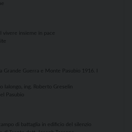
me
l vivere insieme in pace
ite
la Grande Guerra e Monte Pasubio 1916. I
co Ialongo, ing. Roberto Greselin
el Pasubio
ampo di battaglia in edificio del silenzio