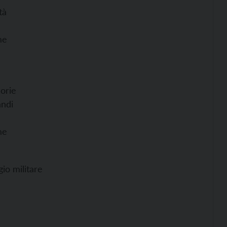
tà
me
orie
andi
me
io militare