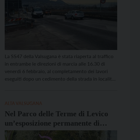
La SS47 della Valsugana è stata riaperta al traffico
in entrambe le direzioni di marcia alle 16.30 di
venerdì 6 febbraio, al completamento dei lavori
eseguiti dopo un cedimento della strada in località
San Cristoforo. L’evento, avvenuto mercoledì
mattina, aveva reso necessaria la deviazione del
traffico lungo la SP1 e la chiusura della statale nel
ALTA VALSUGANA
[…]
Nel Parco delle Terme di Levico
un’esposizione permanente di
orchidee rare