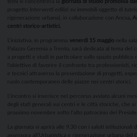
temi si concentrerà la
giornata di studio promossa da
progetto Interventi edilizi su immobili oggetto di tutela
rigenerazione urbana), in collaborazione con Ancsa
, 
centri storico-artistici.
L’iniziativa, in programma
venerdì 15 maggio
nella sal
Palazzo Geremia a Trento, sarà dedicata al tema del 
a progetti e studi in particolare sullo spazio pubblico 
l’obiettivo di favorire il confronto tra professionisti, r
e tecnici attraverso la presentazione di progetti, esper
ruolo contemporaneo delle piazze nei centri storici.
L’incontro si inserisce nel percorso avviato alcuni mes
degli stati generali sui centri e le città storiche, che s
prossimo novembre sotto l’alto patrocinio del Preside
La giornata si aprirà alle 9.30 con i saluti istituzionali 
assessora all’Urbanistica e rigenerazione urbana del 