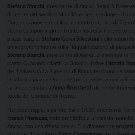
Stefano Storchi
, presidente di Ancsa. Seguirà l’interv
dirigente del servizio Mobilità e rigenerazione urban
“Rigenerazione e mobilità nel centro storico di Trento
studio Campomarzio di Trento illustrerà il progetto pe
piazza Sanzio;
Stefano Gorni Silvestrini
dello studio A
un approfondimento sulla “Riqualificazione di piazza 
Stefano Storchi
, presidente di Ancsa, presenterà le “
piazza Quaranta Martiri a Gubbio”. Infine
Fabrizio Top
dell’Università La Sapienza di Roma, terrà una relazio
strada alla piazza. Un progetto di rigenerazione a Rom
sarà coordinata da
Anna Bruschetti,
dirigente Interven
tutela del Comune di Trento.
Nel pomeriggio, a partire dalle 14.30, interverrà il pr
Franco Mancuso,
noto architetto e urbanista, nonché
Ancsa, con una riflessione su “La dimensione progettu
storiche”. L’architetto
Fabio Campolongo
della Soprint