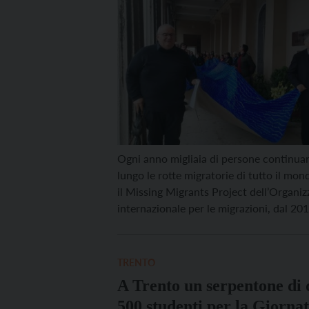
Ogni anno migliaia di persone continua
lungo le rotte migratorie di tutto il mo
il Missing Migrants Project dell’Organiz
internazionale per le migrazioni, dal 20
state documentate oltre 77.000 vittime.
rappresenta l’anno più tragico dell’ulti
più di 9.000 persone hanno perso la vit
TRENTO
scomparse durante il […]
A Trento un serpentone di 
500 studenti per la Giornat