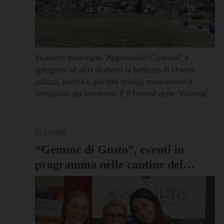
Studenti diventano “Apprendisti Ciceroni“, e
spiegano ad altri studenti la bellezza di chiese,
palazzi, parchi e giardini storici, monumenti e
istituzioni del territorio. È il format delle “Giornate
FAI per le scuole”, manifestazione interamente
dedicata alle scuole che da quattordici anni il
Fondo per l’Ambiente Italiano porta avanti, per
CULTURA
tenere fede alla sua vocazione all’educazione […]
“Gemme di Gusto”, eventi in
programma nelle cantine del
Trentino