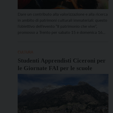
Dare un contributo alla valorizzazione e alla ricerca
in ambito di patrimoni culturali immateriali: questo
l’obiettivo dell’evento “Il patrimonio che vive”,
promosso a Trento per sabato 15 e domenica 16
novembre da Fondazione Pro Loco Italia e
organizzato in collaborazione con Federazione
Trentina Pro Loco. L’evento, moderato dalla
CULTURA
giornalista Marica Terraneo, si svolgerà al Castello
Studenti Apprendisti Ciceroni per
[…]
le Giornate FAI per le scuole