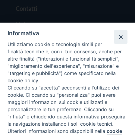
Contatti
Chi Siamo
Informativa
Redazione
Scrivici
Utilizziamo cookie o tecnologie simili per
finalità tecniche e, con il tuo consenso, anche per
altre finalità ("interazioni e funzionalità semplici",
"miglioramento dell'esperienza", "misurazione" e
"targeting e pubblicità") come specificato nella
cookie policy.
Copyright © 2019 - Tutti i diritti riservati - Vit
Cliccando su "accetta" acconsenti all'utilizzo dei
Trentina Editrice
cookie. Cliccando su "personalizza" puoi avere
maggiori informazioni sui cookie utilizzati e
Privacy Policy
personalizzare le tue preferenze. Cliccando su
Torna all'inizi
"rifiuta" o chiudendo questa informativa proseguirai
la navigazione installando i soli cookie tecnici.
Ulteriori informazioni sono disponibili nella
cookie
Preferenze Cookie