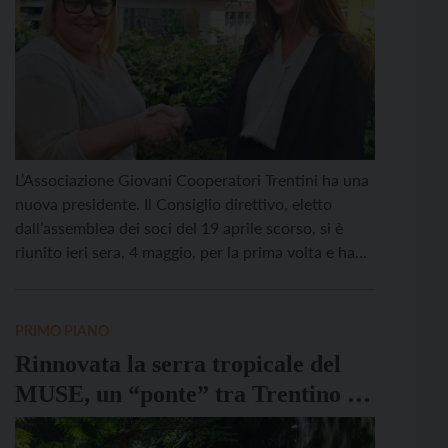
L’Associazione Giovani Cooperatori Trentini ha una
nuova presidente. Il Consiglio direttivo, eletto
dall’assemblea dei soci del 19 aprile scorso, si è
riunito ieri sera, 4 maggio, per la prima volta e ha
eletto i vertici per il triennio 2026-2029. A
presiedere l’Associazione sarà Nicole Zambanini.
Vicepresidente: Irene Rosa. Tesoriere: Francesco
PRIMO PIANO
Giacomelli. Trentina, ventinove anni di […]
Rinnovata la serra tropicale del
MUSE, un “ponte” tra Trentino e
Tanzania