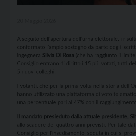
20 Maggio 2026
A seguito dell’apertura dell’urna elettorale, i risulta
confermato l’ampio sostegno da parte degli iscritt
ingegnera
Silvia Di Rosa
(che ha raggiunto il limit
Consiglio entrano di diritto i 15 più votati, tutti d
5 nuovi colleghi.
I votanti, che per la prima volta nella storia dell’
hanno utilizzato una piattaforma di voto telematic
una percentuale pari al 47% con il raggiungiment
Il mandato presieduto dalla attuale presidente, Si
allo scadere dei quattro anni previsti. Per tale d
Consiglio per l’insediamento, seduta in cui si pr