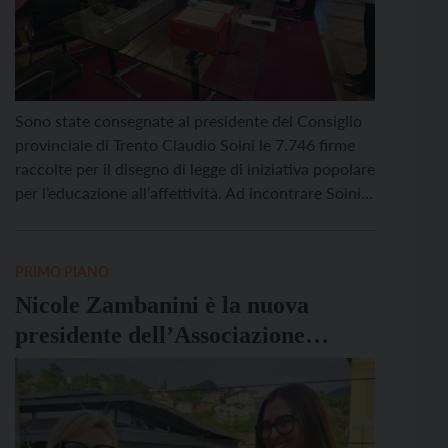
Sono state consegnate al presidente del Consiglio
provinciale di Trento Claudio Soini le 7.746 firme
raccolte per il disegno di legge di iniziativa popolare
per l’educazione all’affettività. Ad incontrare Soini
sono state le prime firmatarie: Paola Morini, Marta
Anderle e Maria Giovanna Franch. L’importanza di
questo lavoro di raccolta di adesioni fatto dalle
PRIMO PIANO
associazioni promotrici […]
Nicole Zambanini è la nuova
presidente dell’Associazione
Giovani Cooperatori