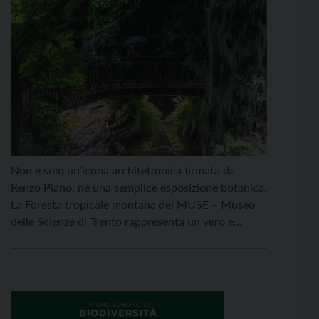
Non è solo un’icona architettonica firmata da
Renzo Piano, né una semplice esposizione botanica.
La Foresta tropicale montana del MUSE – Museo
delle Scienze di Trento rappresenta un vero e
proprio “laboratorio vivente”, un frammento di
biodiversità africana trapiantato nel cuore delle
Alpi. La serra funge da ambasciatore per il bioma
più prezioso e minacciato […]