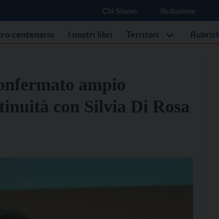
Chi Siamo
Redazione
stro centenario
I nostri libri
Territori
Rubric
confermato ampio
tinuità con Silvia Di Rosa