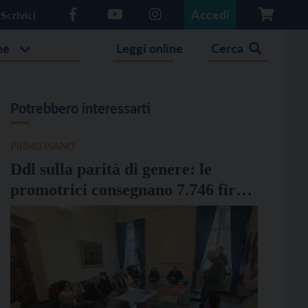
Accedi
Scrivici
he
Leggi online
Cerca
Potrebbero interessarti
PRIMO PIANO
Ddl sulla parità di genere: le
promotrici consegnano 7.746 firme
al presidente del Consiglio
provinciale