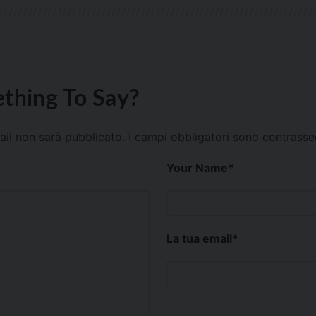
thing To Say?
mail non sarà pubblicato.
I campi obbligatori sono contrass
Your Name
*
La tua email
*