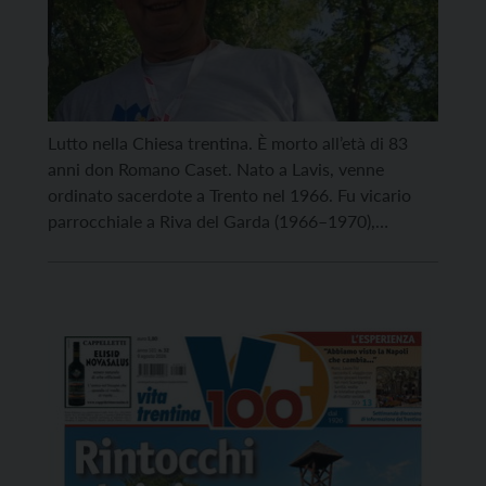
Lutto nella Chiesa trentina. È morto all’età di 83
anni don Romano Caset. Nato a Lavis, venne
ordinato sacerdote a Trento nel 1966. Fu vicario
parrocchiale a Riva del Garda (1966–1970),
catechista a Rovereto (1970–1984), parroco a
Lizzana (1984–1997), quindi nelle comunità di
Cognola (dal 1997) e insieme S. Donà (dal 2004)
fino al 2015. […]