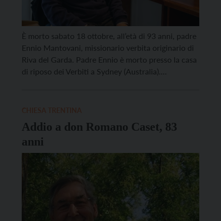
È morto sabato 18 ottobre, all’età di 93 anni, padre
Ennio Mantovani, missionario verbita originario di
Riva del Garda. Padre Ennio è morto presso la casa
di riposo dei Verbiti a Sydney (Australia).
Missionario, teologo e antropologo, fu tra i pionieri
dell’evangelizzazione in Papua Nuova Guinea. Nato
a Riva del Garda il 29 agosto 1932, […]
CHIESA TRENTINA
Addio a don Romano Caset, 83
anni