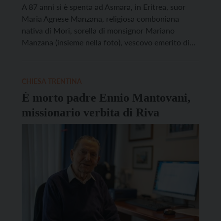
A 87 anni si è spenta ad Asmara, in Eritrea, suor
Maria Agnese Manzana, religiosa comboniana
nativa di Mori, sorella di monsignor Mariano
Manzana (insieme nella foto), vescovo emerito di
Mossorò, in Brasile. Suor Maria Agnese svolgeva il
suo servizio missionario nella capitale eritrea da
ben 58 anni. Laureata in lettere, si è sempre
CHIESA TRENTINA
occupata […]
È morto padre Ennio Mantovani,
missionario verbita di Riva