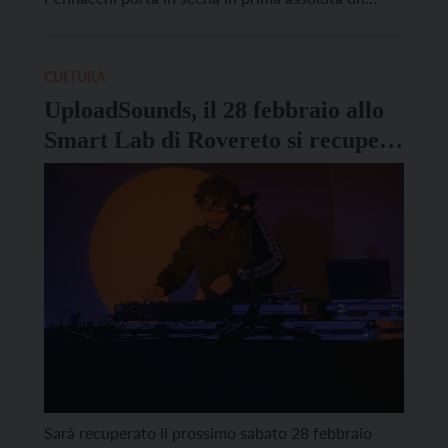
racconto scritto assieme a Makkox (Marco
Dambrosio) che esplora uno dei momenti cruciali
della storia europea: la Controriforma, nata con il
CULTURA
Concilio di Trento. Tra analisi […]
UploadSounds, il 28 febbraio allo
Smart Lab di Rovereto si recupera
il concerto di Dj Gruff
Sarà recuperato il prossimo sabato 28 febbraio