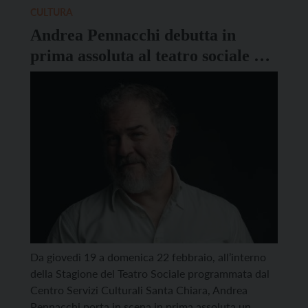
sostegno del programma Erasmus+, coinvolgendo
CULTURA
giovani musicisti da […]
Andrea Pennacchi debutta in
prima assoluta al teatro sociale di
Trento con “Le Indie de Qua”
Da giovedì 19 a domenica 22 febbraio, all’interno
della Stagione del Teatro Sociale programmata dal
Centro Servizi Culturali Santa Chiara, Andrea
Pennacchi porta in scena in prima assoluta un