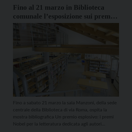
manifestazione Autumnus. Focus dell’esposizione
Fino al 21 marzo in Biblioteca
[…]
comunale l’esposizione sui premi
Nobel
Fino a sabato 21 marzo la sala Manzoni, della sede
centrale della Biblioteca di via Roma, ospita la
mostra bibliografica Un premio esplosivo: i premi
Nobel per la letteratura dedicata agli autori
vincitori dal 1901 al 2025. L’iniziativa nasce