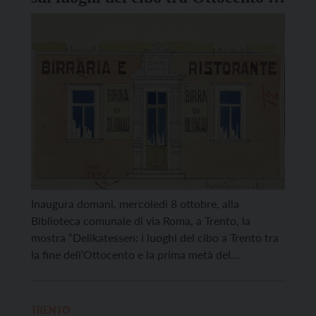
Novecento
Inaugura domani, mercoledì 8 ottobre, alla
Biblioteca comunale di via Roma, a Trento, la
mostra “Delikatessen: i luoghi del cibo a Trento tra
la fine dell’Ottocento e la prima metà del
Novecento. Insegne, documenti e immagini dalle
collezioni della Biblioteca e dell’Archivio storico del
Comune di Trento”, organizzata in occasione della
TRENTO