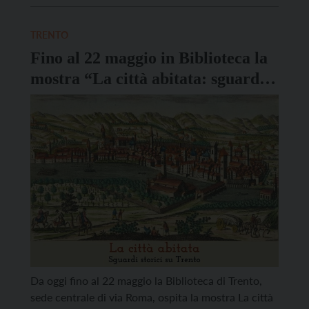
nell’ambito del progetto di alternanza scuola lavoro
“Scrivere… da Nobel”, promosso dalla Biblioteca
TRENTO
comunale e realizzato […]
Fino al 22 maggio in Biblioteca la
mostra “La città abitata: sguardi
storici su Trento”
Da oggi fino al 22 maggio la Biblioteca di Trento,
sede centrale di via Roma, ospita la mostra La città