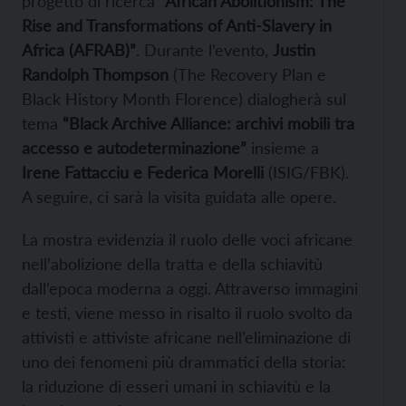
progetto di ricerca
“African Abolitionism: The
Rise and Transformations of Anti-Slavery in
Africa (AFRAB)”
. Durante l’evento,
Justin
Randolph Thompson
(The Recovery Plan e
Black History Month Florence) dialogherà sul
tema
“Black Archive Alliance: archivi mobili tra
accesso e autodeterminazione”
insieme a
Irene Fattacciu e Federica Morelli
(ISIG/FBK).
A seguire, ci sarà la visita guidata alle opere.
La mostra evidenzia il ruolo delle voci africane
nell’abolizione della tratta e della schiavitù
dall’epoca moderna a oggi. Attraverso immagini
e testi, viene messo in risalto il ruolo svolto da
attivisti e attiviste africane nell’eliminazione di
uno dei fenomeni più drammatici della storia:
la riduzione di esseri umani in schiavitù e la