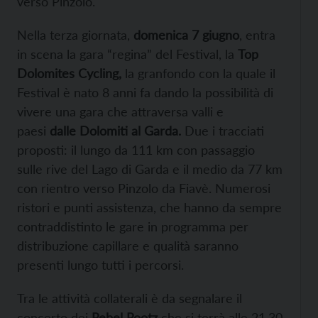
verso Pinzolo.
Nella terza giornata,
domenica 7 giugno
, entra
in scena la gara “regina” del Festival, la
Top
Dolomites Cycling,
la granfondo con la quale il
Festival è nato 8 anni fa dando la possibilità di
vivere una gara che attraversa valli e
paesi
dalle Dolomiti al Garda.
Due i tracciati
proposti: il lungo da 111 km con passaggio
sulle rive del Lago di Garda e il medio da 77 km
con rientro verso Pinzolo da Fiavè. Numerosi
ristori e punti assistenza, che hanno da sempre
contraddistinto le gare in programma per
distribuzione capillare e qualità saranno
presenti lungo tutti i percorsi.
Tra le attività collaterali è da segnalare il
concerto dei
Rebel Rootz
che si terrà alle 21.30