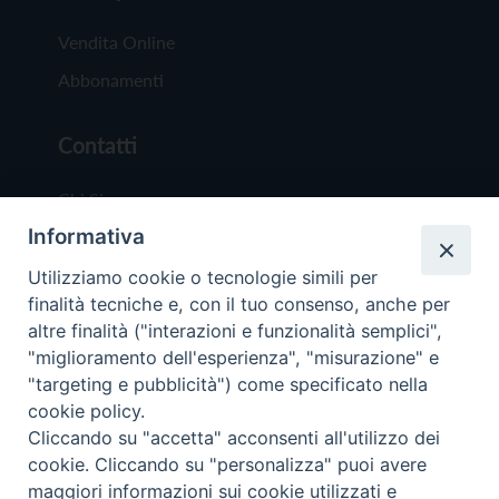
Vendita Online
Abbonamenti
Contatti
Chi Siamo
Informativa
Redazione
Scrivici
Utilizziamo cookie o tecnologie simili per
finalità tecniche e, con il tuo consenso, anche per
altre finalità ("interazioni e funzionalità semplici",
"miglioramento dell'esperienza", "misurazione" e
"targeting e pubblicità") come specificato nella
cookie policy.
Copyright © 2019 - Tutti i diritti riservati - Vit
Cliccando su "accetta" acconsenti all'utilizzo dei
Trentina Editrice
cookie. Cliccando su "personalizza" puoi avere
maggiori informazioni sui cookie utilizzati e