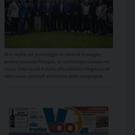
Si è svolta nel pomeriggio di venerdì 8 maggio,
presso Locanda Margon, la conferenza stampa nel
corso della quale è stato ufficializzato l’ingresso di
otto nuovi azionisti all’interno della compagine
sociale dell’A.C. Trento 1921 S.p.A. La compagine
sociale raggiunge così quota 14 azionisti
complessivi, a testimonianza della solidità del
progetto e della crescente condivisione degli […]