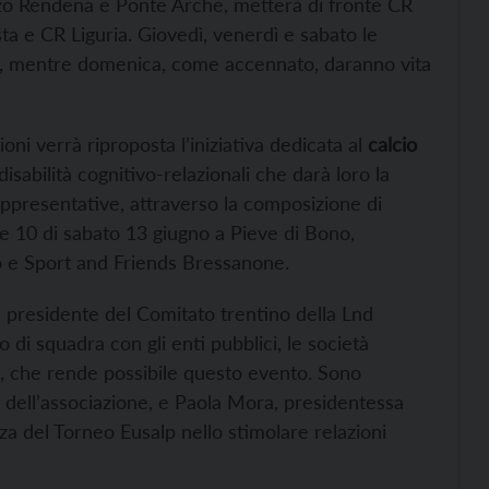
iazzo Rendena e Ponte Arche, metterà di fronte CR
a e CR Liguria. Giovedì, venerdì e sabato le
i, mentre domenica, come accennato, daranno vita
ni verrà riproposta l’iniziativa dedicata al
calcio
sabilità cognitivo-relazionali che darà loro la
 rappresentative, attraverso la composizione di
e 10 di sabato 13 giugno a Pieve di Bono,
io e Sport and Friends Bressanone.
 presidente del Comitato trentino della Lnd
o di squadra con gli enti pubblici, le società
va, che rende possibile questo evento. Sono
a dell’associazione, e Paola Mora, presidentessa
za del Torneo Eusalp nello stimolare relazioni