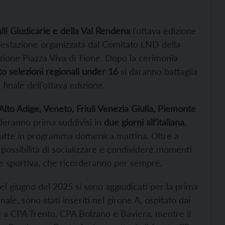
lli Giudicarie e della Val Rendena
l’ottava edizione
festazione organizzata dal Comitato LND della
azione Piazza Viva di Tione. Dopo la cerimonia
to selezioni regionali under 16
si daranno battaglia
finale dell’ottava edizione.
Alto Adige, Veneto, Friuli Venezia Giulia, Piemonte
ideranno prima suddivisi in
due giorni all’italiana
,
o, tutte in programma domenica mattina. Oltre a
possibilità di socializzare e condividere momenti
he sportiva, che ricorderanno per sempre.
 nel giugno del 2025 si sono aggiudicati per la prima
nale, sono stati inseriti nel girone A, ospitato dai
 a CPA Trento, CPA Bolzano e Baviera, mentre il