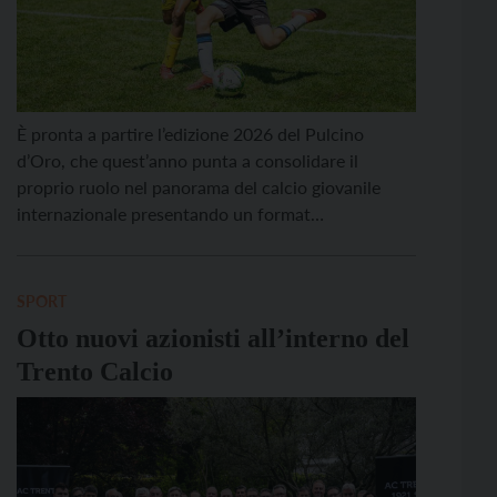
È pronta a partire l’edizione 2026 del Pulcino
d’Oro, che quest’anno punta a consolidare il
proprio ruolo nel panorama del calcio giovanile
internazionale presentando un format
ulteriormente ampliato e una programmazione che
coinvolgerà numerosi Paesi, società e territori.
L’edizione 2026 segnerà nuovi traguardi, con un
SPORT
numero mai raggiunto di tappe, squadre e Paesi
Otto nuovi azionisti all’interno del
coinvolti. Il […]
Trento Calcio