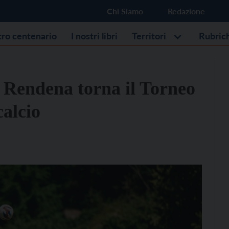
Chi Siamo
Redazione
stro centenario
I nostri libri
Territori
Rubric
e Rendena torna il Torneo
calcio