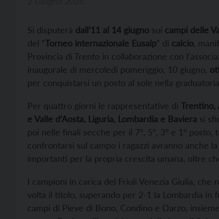
2 Giugno 2026
Si disputerà
dall’11 al 14 giugno
sui
campi delle Va
del “
Torneo internazionale Eusalp
” di
calcio
, mani
Provincia di Trento in collaborazione con l’associ
inaugurale di mercoledì pomeriggio, 10 giugno,
ot
per conquistarsi un posto al sole nella graduatoria 
Per quattro giorni le rappresentative di
Trentino, 
e Valle d’Aosta, Liguria, Lombardia e Baviera
si sf
poi nelle finali secche per il 7°, 5°, 3° e 1° post
confrontarsi sul campo i ragazzi avranno anche la 
importanti per la propria crescita umana, oltre c
I campioni in carica del Friuli Venezia Giulia, che
volta il titolo, superando per 2-1 la Lombardia in fi
campi di Pieve di Bono, Condino e Darzo, insieme