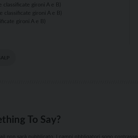
classificate gironi A e B)
 classificate gironi A e B)
ficate gironi A e B)
SALP
thing To Say?
mail non sarà pubblicato.
I campi obbligatori sono contrass