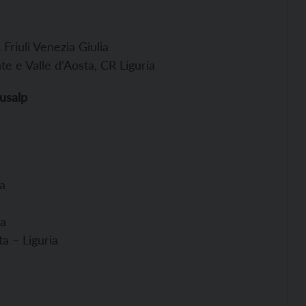
riuli Venezia Giulia
 e Valle d’Aosta, CR Liguria
usalp
ia
ia
a – Liguria