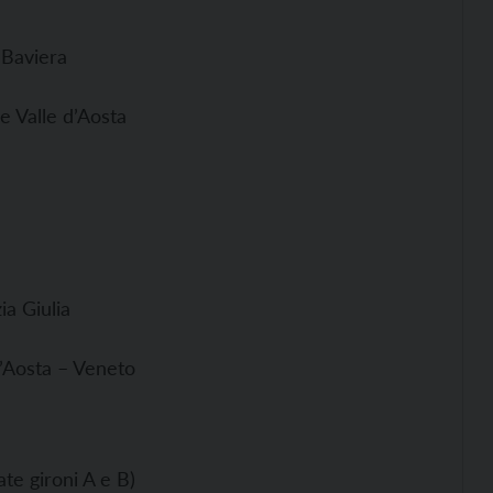
 Baviera
 Valle d’Aosta
ia Giulia
’Aosta – Veneto
ate gironi A e B)