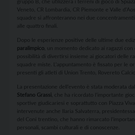
gruppo B, che utilizzerà i terreni di gioco di Sp
Veneto, CR Lombardia, CR Piemonte e Valle d’Aost
squadre si affronteranno nei due concentrament
alle quattro finali.
Dopo le esperienze positive delle ultime due edizio
paralimpico
, un momento dedicato ai ragazzi con di
possibilità di divertirsi insieme ai giocatori delle
squadre miste. L’appuntamento è fissato per le or
presenti gli atleti di Union Trento, Rovereto Calc
La presentazione dell’evento è stata moderata dal
Stefano Grassi
, che ha ricordato l’importante gioc
sportive giudicariesi e soprattutto con Piazza Vi
intervenute anche Ilaria Salvaterra, presidentess
del Coni trentino, che hanno rimarcato l’importan
personali, scambi culturali e di conoscenze.