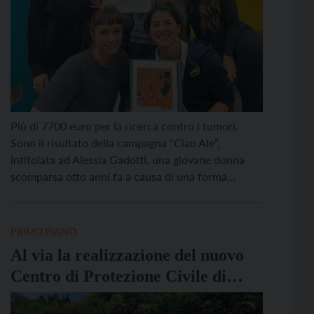
Più di 7700 euro per la ricerca contro i tumori.
Sono il risultato della campagna “Ciao Ale”,
intitolata ad Alessia Gadotti, una giovane donna
scomparsa otto anni fa a causa di una forma
particolarmente aggressiva di carcinoma
mammario. Sono stati 1.800 euro raccolti durante
l’evento in presenza, 4.480 euro grazie alla
PRIMO PIANO
campagna online e 1.466 euro dal […]
Al via la realizzazione del nuovo
Centro di Protezione Civile di
Canal San Bovo