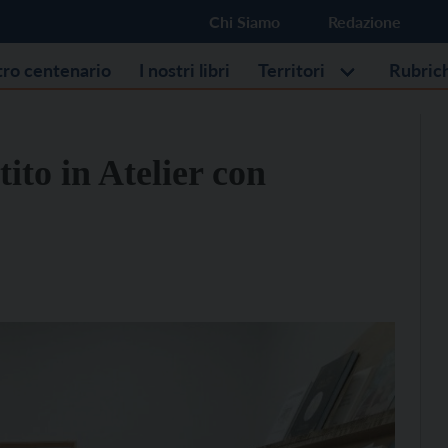
Chi Siamo
Redazione
stro centenario
I nostri libri
Territori
Rubric
tito in Atelier con