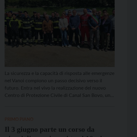
La sicurezza e la capacità di risposta alle emergenze
nel Vanoi compiono un passo decisivo verso il
futuro. Entra nel vivo la realizzazione del nuovo
Centro di Protezione Civile di Canal San Bovo, una
struttura all’avanguardia che riunirà sotto lo stesso
tetto la Caserma dei Vigili del Fuoco Volontari e la
sede locale della Croce […]
PRIMO PIANO
Il 3 giugno parte un corso da