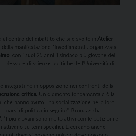
a al centro del dibattito che si è svolto in
Atelier
 della manifestazione “Insediamenti”, organizzata
elmo
, con i suoi 25 anni il sindaco più giovane del
rofessore di scienze politiche dell’Università di
é integrati né in opposizione nei confronti della
ensione critica.
Un elemento fondamentale è la
ni che hanno avuto una socializzazione nella loro
ormarsi di politica in seguito”. Brunazzo ha
”
. “I più giovani sono molto attivi con le petizioni e
i attivano su temi specifici. E cercano anche
zi comuni, dove si possono unire e dove possono