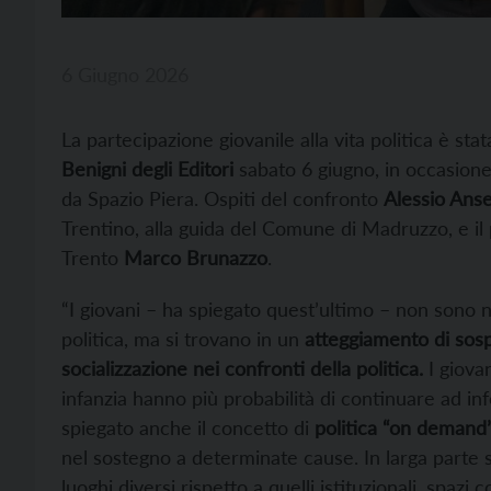
6 Giugno 2026
La partecipazione giovanile alla vita politica è stat
Benigni degli Editori
sabato 6 giugno, in occasione
da Spazio Piera. Ospiti del confronto
Alessio Ans
Trentino, alla guida del Comune di Madruzzo, e il p
Trento
Marco Brunazzo
.
“I giovani – ha spiegato quest’ultimo – non sono n
politica, ma si trovano in un
atteggiamento di sosp
socializzazione nei confronti della politica.
I giova
infanzia hanno più probabilità di continuare ad inf
spiegato anche il concetto di
politica “on demand
nel sostegno a determinate cause. In larga parte s
luoghi diversi rispetto a quelli istituzionali, spa