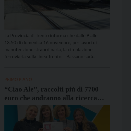
La Provincia di Trento informa che dalle 9 alle
13.50 di domenica 16 novembre, per lavori di
manutenzione straordinaria, la circolazione
ferroviaria sulla linea Trento – Bassano sarà
sospesa anche tra le stazioni di Borgo Valsugana
Est e Bassano del Grappa, oltre che nella tratta tra
Trento e Borgo Valsugana Est, interrotta dallo
PRIMO PIANO
scorso 22 […]
“Ciao Ale”, raccolti più di 7700
euro che andranno alla ricerca
contro i tumori