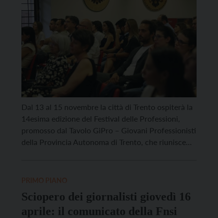
Dal 13 al 15 novembre la città di Trento ospiterà la
14esima edizione del Festival delle Professioni,
promosso dal Tavolo GiPro – Giovani Professionisti
della Provincia Autonoma di Trento, che riunisce
circa 5.000 giovani professionisti under 39
appartenenti a 20 ordini e collegi provinciali.
L’evento offrirà tre giornate di confronto e
PRIMO PIANO
approfondimento sui temi dell’innovazione, […]
Sciopero dei giornalisti giovedì 16
aprile: il comunicato della Fnsi