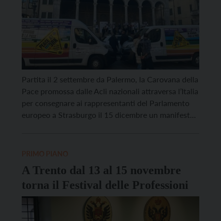
Partita il 2 settembre da Palermo, la Carovana della
Pace promossa dalle Acli nazionali attraversa l’Italia
per consegnare ai rappresentanti del Parlamento
europeo a Strasburgo il 15 dicembre un manifesto
della pace e del lavoro ispirato allo spirito di
Helsinki, dopo la tappa conclusiva del 10 dicembre
a Milano. Lo slogan “Peace at Work” intende […]
PRIMO PIANO
A Trento dal 13 al 15 novembre
torna il Festival delle Professioni