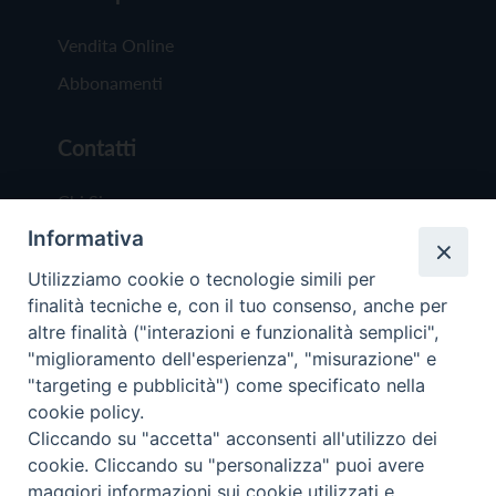
Vendita Online
Abbonamenti
Contatti
Chi Siamo
Informativa
Redazione
Scrivici
Utilizziamo cookie o tecnologie simili per
finalità tecniche e, con il tuo consenso, anche per
altre finalità ("interazioni e funzionalità semplici",
"miglioramento dell'esperienza", "misurazione" e
"targeting e pubblicità") come specificato nella
cookie policy.
Copyright © 2019 - Tutti i diritti riservati - Vit
Cliccando su "accetta" acconsenti all'utilizzo dei
Trentina Editrice
cookie. Cliccando su "personalizza" puoi avere
maggiori informazioni sui cookie utilizzati e