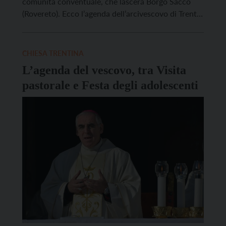
comunità conventuale, che lascerà Borgo Sacco
(Rovereto). Ecco l’agenda dell’arcivescovo di Trento
Lauro Tisi: Sabato 6/9: il mattino a Montagnaga di
Piné per il Pellegrinaggio Diocesano degli anziani;
Domenica 7/9: il mattino a Pergine ad ore 10.30
CHIESA TRENTINA
celebra la S. Messa […]
L’agenda del vescovo, tra Visita
pastorale e Festa degli adolescenti