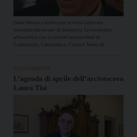
Dalla Messa a Levico per la nona Giornata
mondiale dei poveri di domenica 16 novembre
all’incontro con i comitati parrocchiali di
Caldonazzo, Calceranica, Centa e Tenna di
domenica 30 novembre, in occasione della Visita
pastorale. Ecco gli appuntamenti dell’arcivescovo
Lauro Tisi per il mese di novembre: Domenica
CHIESA TRENTINA
16/11: il mattino a Centa San Nicolò ad […]
L’agenda di aprile dell’arcivescovo
Lauro Tisi