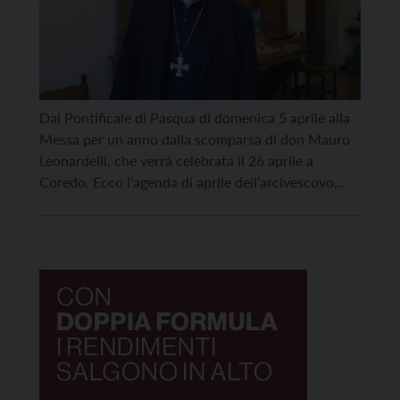
Dal Pontificale di Pasqua di domenica 5 aprile alla
Messa per un anno dalla scomparsa di don Mauro
Leonardelli, che verrà celebrata il 26 aprile a
Coredo. Ecco l’agenda di aprile dell’arcivescovo
Tisi. Domenica 5/4: il mattino in Cattedrale ad ore
10.00 presiede il Pontificale di Pasqua; il
pomeriggio in Cattedrale ad ore 18.00 presiede […]