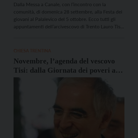
Dalla Messa a Canale, con l’incontro con la
comunità, di domenica 28 settembre, alla Festa dei
giovani al Palalevico del 5 ottobre. Ecco tutti gli
appuntamenti dell’arcivescovo di Trento Lauro Tisi
tra fine settembre e inizio ottobre. Domenica 28/9:
il mattino a Canale ad ore 10.30 celebra la S. Messa
e incontra la comunità; il […]
CHIESA TRENTINA
Novembre, l’agenda del vescovo
Tisi: dalla Giornata dei poveri alla
Visita pastorale