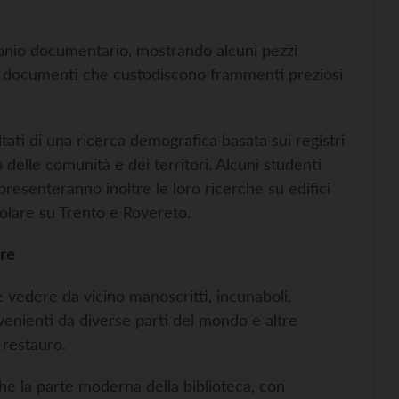
imonio documentario, mostrando alcuni pezzi
ri e documenti che custodiscono frammenti preziosi
tati di una ricerca demografica basata sui registri
 delle comunità e dei territori. Alcuni studenti
presenteranno inoltre le loro ricerche su edifici
colare su Trento e Rovereto.
ire
e vedere da vicino manoscritti, incunaboli,
venienti da diverse parti del mondo e altre
o restauro.
he la parte moderna della biblioteca, con