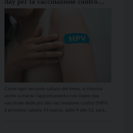
day per la vaccinazione contro
l’Hpv
Come ogni secondo sabato del mese, si rinnova
anche a marzo l’appuntamento con l’open day
vaccinale dedicato alla vaccinazione contro l’HPV.
Il prossimo sabato 14 marzo, dalle 9 alle 12, sarà
possibile vaccinarsi senza prenotazione nei centri
vaccinali dell’Azienda sanitaria universitaria
integrata del Trentino. La vaccinazione è gratuita