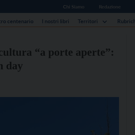
Chi Siamo
Redazione
stro centenario
I nostri libri
Territori
Rubric
 cultura “a porte aperte”:
n day