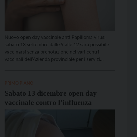
Nuovo open day vaccinale anti Papilloma virus:
sabato 13 settembre dalle 9 alle 12 sarà possibile
vaccinarsi senza prenotazione nei vari centri
vaccinali dell’Azienda provinciale per i servizi
sanitari. La vaccinazione è gratuita per i maschi fino
ai 30 anni e per le donne fino ai 40. È sempre
possibile vaccinarsi anche nelle sedute vaccinali […]
PRIMO PIANO
Sabato 13 dicembre open day
vaccinale contro l’influenza