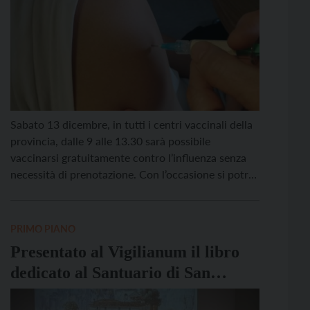
Sabato 13 dicembre, in tutti i centri vaccinali della
provincia, dalle 9 alle 13.30 sarà possibile
vaccinarsi gratuitamente contro l’influenza senza
necessità di prenotazione. Con l’occasione si potrà
accedere anche ad altre vaccinazioni, in base alle
fascia d’età. Nel dettaglio, la vaccinazione
antinfluenzale può essere fatta contestualmente a
PRIMO PIANO
quella anti Covid-19 aggiornata per la nuova […]
Presentato al Vigilianum il libro
dedicato al Santuario di San
Romedio