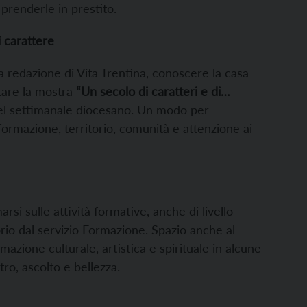
i prenderle in prestito.
i carattere
la redazione di Vita Trentina, conoscere la casa
itare la mostra
“Un secolo di caratteri e di…
 del settimanale diocesano. Un modo per
nformazione, territorio, comunità e attenzione ai
rsi sulle attività formative, anche di livello
orio dal servizio Formazione. Spazio anche al
azione culturale, artistica e spirituale in alcune
tro, ascolto e bellezza.