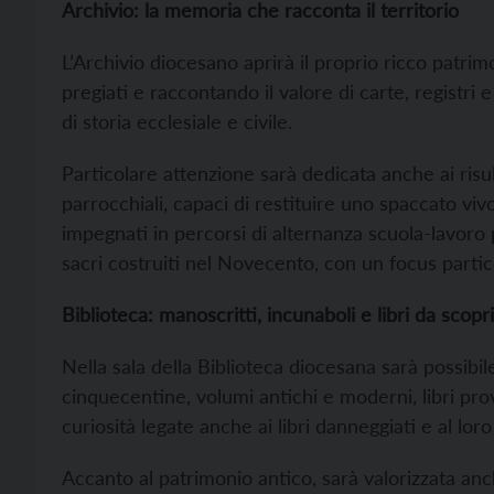
Archivio: la memoria che racconta il territorio
L’Archivio diocesano aprirà il proprio ricco patr
pregiati e raccontando il valore di carte, regist
di storia ecclesiale e civile.
Particolare attenzione sarà dedicata anche ai risul
parrocchiali, capaci di restituire uno spaccato vivo
impegnati in percorsi di alternanza scuola-lavoro 
sacri costruiti nel Novecento, con un focus parti
Biblioteca: manoscritti, incunaboli e libri da scopr
Nella sala della Biblioteca diocesana sarà possibil
cinquecentine, volumi antichi e moderni, libri pro
curiosità legate anche ai libri danneggiati e al lor
Accanto al patrimonio antico, sarà valorizzata anc