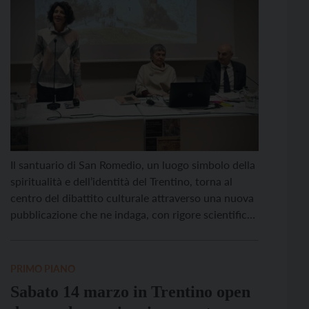
Il santuario di San Romedio, un luogo simbolo della
spiritualità e dell’identità del Trentino, torna al
centro del dibattito culturale attraverso una nuova
pubblicazione che ne indaga, con rigore scientifico,
la complessa e stratificata storia. Il volume,
intitolato “Il Santuario di San Romedio” e curato da
Salvatore Ferrari ed Emanuela Rollandini, è stato
PRIMO PIANO
presentato giovedì […]
Sabato 14 marzo in Trentino open