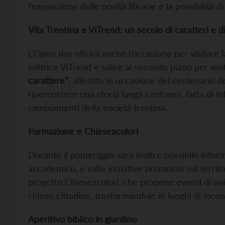
l’esposizione delle novità librarie e la possibilità d
Vita Trentina e ViTrend: un secolo di caratteri e d
L’Open day offrirà anche l’occasione per visitare 
editrice ViTrend e salire al secondo piano per vis
carattere”
, allestita in occasione del centenario
ripercorrere una storia lunga cent’anni, fatta di i
cambiamenti della società trentina.
Formazione e Chieseacolori
Durante il pomeriggio sarà inoltre possibile informa
accademico, e sulle iniziative promosse sul territ
progetto Chieseacolori, che propone eventi di anim
chiese cittadine, trasformandole in luoghi di incon
Aperitivo biblico in giardino