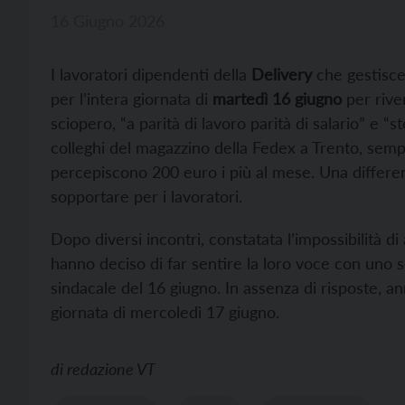
16 Giugno 2026
I lavoratori dipendenti della
Delivery
che gestisce 
per l’intera giornata di
martedì 16 giugno
per rive
sciopero, “a parità di lavoro parità di salario” e “st
colleghi del magazzino della Fedex a Trento, semp
percepiscono 200 euro i più al mese. Una differen
sopportare per i lavoratori.
Dopo diversi incontri, constatata l’impossibilità di
hanno deciso di far sentire la loro voce con uno 
sindacale del 16 giugno. In assenza di risposte, an
giornata di mercoledì 17 giugno.
di
redazione VT