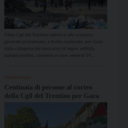
Fillea Cgil del Trentino aderisce allo sciopero
generale proclamato, a livello nazionale, per Gaza
dalla categoria dei lavoratori di legno, edilizia,
lapidei/porfido, cemento e cave: venerdì 19
settembre saranno 4 le ore di astensione dal lavoro,
in uscita per ogni turno. La motivazione è una
prima, necessaria reazione a quanto sta accadendo
PRIMO PIANO
a Gaza City, […]
Centinaia di persone al corteo
della Cgil del Trentino per Gaza