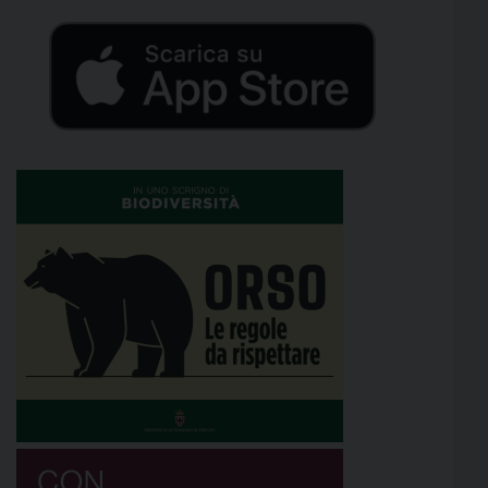
quanto riguarda Trentino Trasporti si evidenzia che:
[…]