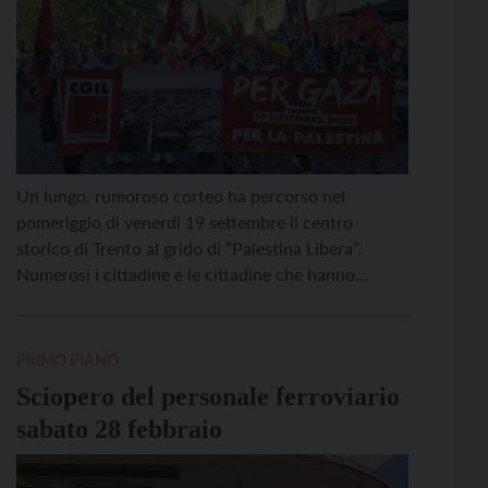
Un lungo, rumoroso corteo ha percorso nel
pomeriggio di venerdì 19 settembre il centro
storico di Trento al grido di “Palestina Libera”.
Numerosi i cittadine e le cittadine che hanno
raccolto l’appello della Cgil del Trentino e di
associazioni e partiti politici per manifestare contro
il genocidio della popolazione palestinese nella
PRIMO PIANO
Striscia di Gaza e […]
Sciopero del personale ferroviario
sabato 28 febbraio