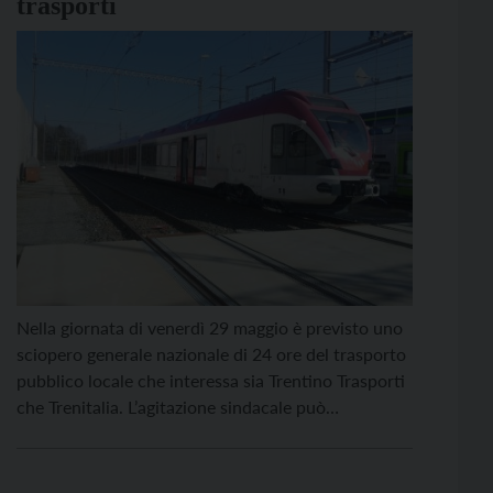
trasporti
Nella giornata di venerdì 29 maggio è previsto uno
sciopero generale nazionale di 24 ore del trasporto
pubblico locale che interessa sia Trentino Trasporti
che Trenitalia. L’agitazione sindacale può
comportare modifiche al servizio anche prima
dell’inizio e dopo la sua conclusione. Qui maggiori
dettagli anche sulle fasce orarie garantite. Per