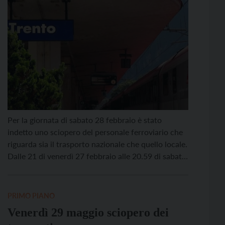
Per la giornata di sabato 28 febbraio è stato
indetto uno sciopero del personale ferroviario che
riguarda sia il trasporto nazionale che quello locale.
Dalle 21 di venerdì 27 febbraio alle 20.59 di sabato
28 febbraio è stato indetto uno sciopero del
personale del Gruppo FS Italiane, Italo e Trenord.
Lo sciopero può comportare modifiche […]
PRIMO PIANO
Venerdì 29 maggio sciopero dei