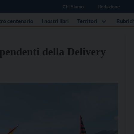
Chi Siamo
Redazione
stro centenario
I nostri libri
Territori
Rubric
ipendenti della Delivery