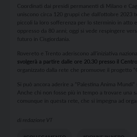
Coordinati dai presidi permanenti di Milano e Cagliar
uniscono circa 120 gruppi che dall’ottobre 2023 t
piccoli la loro sofferenza per lo sterminio in atto 
oppresso da 80 anni; oggi si vede respingere vers
futuro in Cisgiordania.
Rovereto e Trento aderiscono all’iniziativa nazio
svolgerà a partire dalle ore 20.30 presso il Centro
organizzato dalla rete che promuove il progetto “
Si può ancora aderire a “Palestina Anima Mundi” 
Anche chi non fosse più in tempo a trovare una sa
comunque in questa rete, che si impegna ad organ
di
redazione VT
#COLLEGAMENTO
#DONNE IN NERO