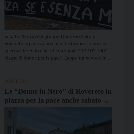
Sabato 28 marzo il gruppo Donne in Nero di
Rovereto organizza una manifestazione contro la
guerra aderendo alla rete nazionale “10 100 1000
piazze di donne per la pace”. L’appuntamento è in
Largo Posta, a rovereto, alle 17. In più di 158
comuni, grandi e piccoli, dal nord al sud d’Italia,
gruppi locali di attiviste […]
ROVERETO
Le “Donne in Nero” di Rovereto in
piazza per la pace anche sabato 4
aprile