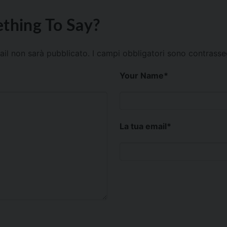
thing To Say?
mail non sarà pubblicato.
I campi obbligatori sono contrass
Your Name
*
La tua email
*