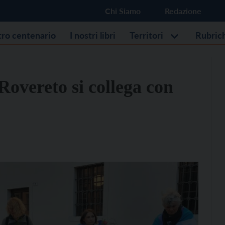
Chi Siamo
Redazione
stro centenario
I nostri libri
Territori
Rubric
Rovereto si collega con