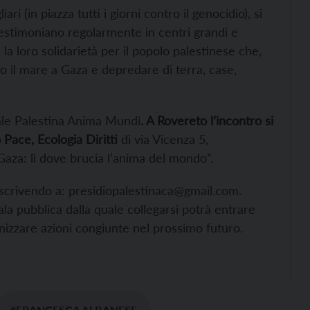
i (in piazza tutti i giorni contro il genocidio), si
estimoniano regolarmente in centri grandi e
e la loro solidarietà per il popolo palestinese che,
o il mare a Gaza e depredare di terra, case,
nale Palestina Anima Mundi
. A Rovereto l’incontro si
 Pace, Ecologia Diritti
di via Vicenza 5,
Gaza: lì dove brucia l’anima del mondo”.
scrivendo a: presidiopalestinaca@gmail.com.
la pubblica dalla quale collegarsi potrà entrare
izzare azioni congiunte nel prossimo futuro.
#FRANCESCA ALBANESE