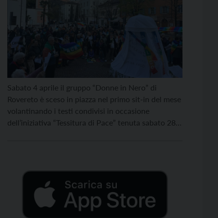
Sabato 4 aprile il gruppo “Donne in Nero” di
Rovereto è sceso in piazza nel primo sit-in del mese
volantinando i testi condivisi in occasione
dell’iniziativa “Tessitura di Pace” tenuta sabato 28
marzo. La campagna nazionale è promossa a livello
locale dal Movimento Nonviolento e dal Centro
Pace ecologia e diritti che aderiscono al Forum […]