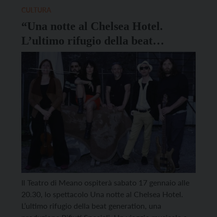
polifunzionale del Comune di Bondo, dalle ore
CULTURA
17.00 alle 19.00, in compagnia […]
“Una notte al Chelsea Hotel.
L’ultimo rifugio della beat
generation” di Rifiuti Speciali a
Meano
Il Teatro di Meano ospiterà sabato 17 gennaio alle
20.30, lo spettacolo Una notte al Chelsea Hotel.
L’ultimo rifugio della beat generation, una