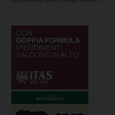
produzione Rifiuti Speciali. Un viaggio musicale che
vede esibirsi Manuela Fischietti, Michele Amadori
(chitarra e voce), Andrea Casna (basso), Michael
Strom (tastiere), Vanessa Bresadola (violino), Nicola
Fattori (batteria) con i costumi curati da Valentina
Basiliana. Il Chelsea Hotel. L’anima più eclettica […]