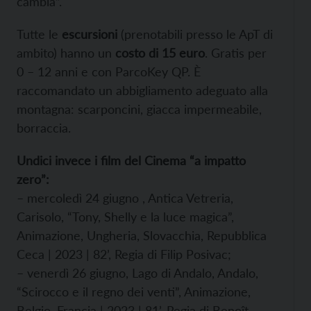
cambia”.
Tutte le
escursioni
(prenotabili presso le ApT di
ambito) hanno un
costo di 15 euro
. Gratis per
0 – 12 anni e con ParcoKey QP. È
raccomandato un abbigliamento adeguato alla
montagna: scarponcini, giacca impermeabile,
borraccia.
Undici invece i film del Cinema “a impatto
zero”:
– mercoledì 24 giugno , Antica Vetreria,
Carisolo, “Tony, Shelly e la luce magica”,
Animazione, Ungheria, Slovacchia, Repubblica
Ceca | 2023 | 82’, Regia di Filip Posivac;
– venerdì 26 giugno, Lago di Andalo, Andalo,
“Scirocco e il regno dei venti”, Animazione,
Belgio, Francia | 2023 | 81’, Regia di Benoît