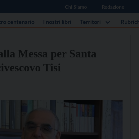
Chi Siamo
Redazione
stro centenario
I nostri libri
Territori
Rubric
alla Messa per Santa
ivescovo Tisi