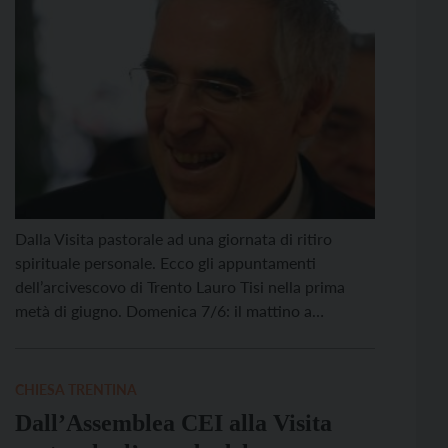
Tisi
Dalla Visita pastorale ad una giornata di ritiro
spirituale personale. Ecco gli appuntamenti
dell’arcivescovo di Trento Lauro Tisi nella prima
metà di giugno. Domenica 7/6: il mattino a
Carbonare ad ore 10.30 celebra la S. Messa; la sera
a Scurelle ad ore 18.00 celebra la S. Messa; Lunedì
8/6: il mattino in Seminario presiede il […]
CHIESA TRENTINA
Dall’Assemblea CEI alla Visita