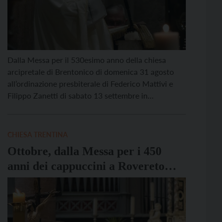
Dalla Messa per il 530esimo anno della chiesa
arcipretale di Brentonico di domenica 31 agosto
all’ordinazione presbiterale di Federico Mattivi e
Filippo Zanetti di sabato 13 settembre in
cattedrale. Domenica 31/8: il mattino a Brentonico
ad ore 10.00 celebra la S. Messa per il 530° della
Chiesa Arcipretale; la sera a Cavedine ad ore 20.00
CHIESA TRENTINA
[…]
Ottobre, dalla Messa per i 450
anni dei cappuccini a Rovereto
alla Festa per le Famiglie:
l’agenda del vescovo