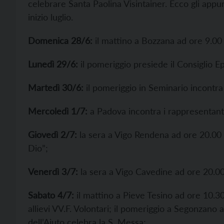
celebrare Santa Paolina Visintainer. Ecco gli appu
inizio luglio.
Domenica 28/6:
il mattino a Bozzana ad ore 9.00
Lunedì 29/6:
il pomeriggio presiede il Consiglio E
Martedì 30/6:
il pomeriggio in Seminario incontra
Mercoledì 1/7:
a Padova incontra i rappresentanti
Giovedì 2/7:
la sera a Vigo Rendena ad ore 20.00 p
Dio”;
Venerdì 3/7:
la sera a Vigo Cavedine ad ore 20.00
Sabato 4/7:
il mattino a Pieve Tesino ad ore 10.3
allievi VV.F. Volontari; il pomeriggio a Segonzan
dell’Aiuto celebra la S. Messa;