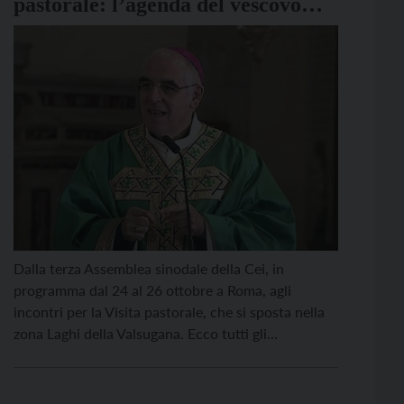
pastorale: l’agenda del vescovo
Tisi
Dalla terza Assemblea sinodale della Cei, in
programma dal 24 al 26 ottobre a Roma, agli
incontri per la Visita pastorale, che si sposta nella
zona Laghi della Valsugana. Ecco tutti gli
appuntamenti dell’arcivescovo Tisi per fine ottobre
e inizio novembre: Da Venerdì 24/10 a Domenica
26/10: a Roma per la III Assemblea Sinodale della