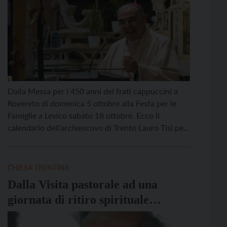
Dalla Messa per i 450 anni dei frati cappuccini a
Rovereto di domenica 5 ottobre alla Festa per le
Famiglie a Levico sabato 18 ottobre. Ecco il
calendario dell’arcivescovo di Trento Lauro Tisi per
il mese di ottobre: Domenica 5/10: il mattino a
Rovereto S. Caterina ad ore 10.00 celebra la S.
Messa per il […]
CHIESA TRENTINA
Dalla Visita pastorale ad una
giornata di ritiro spirituale
personale: l’agenda del vescovo