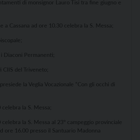
ntamenti di monsignor Lauro Tisi tra fine giugno e
 e a Cassana ad ore 10.30 celebra la S. Messa;
piscopale;
 i Diaconi Permanenti;
 CIIS del Triveneto;
resiede la Veglia Vocazionale “Con gli occhi di
 celebra la S. Messa;
0 celebra la S. Messa al 23° campeggio provinciale
o ad ore 16.00 presso il Santuario Madonna