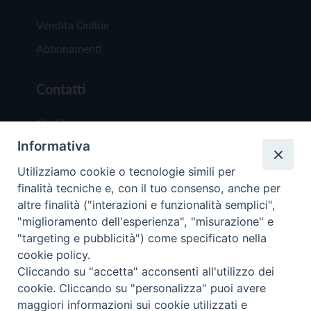
Vendita Online
Abbonamenti
Contatti
Chi Siamo
Informativa
Redazione
Scrivici
Utilizziamo cookie o tecnologie simili per
finalità tecniche e, con il tuo consenso, anche per
altre finalità ("interazioni e funzionalità semplici",
"miglioramento dell'esperienza", "misurazione" e
"targeting e pubblicità") come specificato nella
cookie policy.
Copyright © 2019 - Tutti i diritti riservati - Vit
Cliccando su "accetta" acconsenti all'utilizzo dei
Trentina Editrice
cookie. Cliccando su "personalizza" puoi avere
maggiori informazioni sui cookie utilizzati e