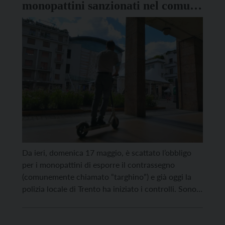
monopattini sanzionati nel comune
di Trento
Da ieri, domenica 17 maggio, è scattato l’obbligo
per i monopattini di esporre il contrassegno
(comunemente chiamato “targhino”) e già oggi la
polizia locale di Trento ha iniziato i controlli. Sono
state 11 in totale le violazioni rilevate in tutta la
città, da via Guardini a via Degasperi a via Maccani.
Nello specifico si tratta […]