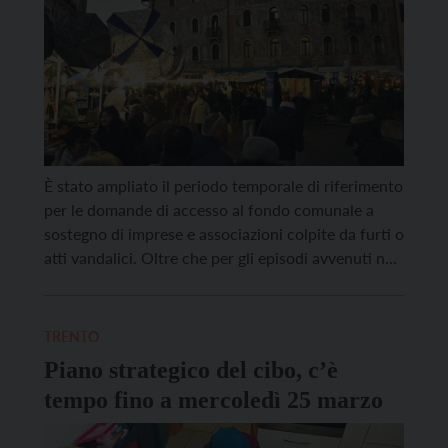
È stato ampliato il periodo temporale di riferimento
per le domande di accesso al fondo comunale a
sostegno di imprese e associazioni colpite da furti o
atti vandalici. Oltre che per gli episodi avvenuti nel
secondo semestre del 2025, sarà possibile
richiedere il contributo anche per i danni subiti tra
il primo gennaio e il […]
TRENTO
Piano strategico del cibo, c’è
tempo fino a mercoledì 25 marzo