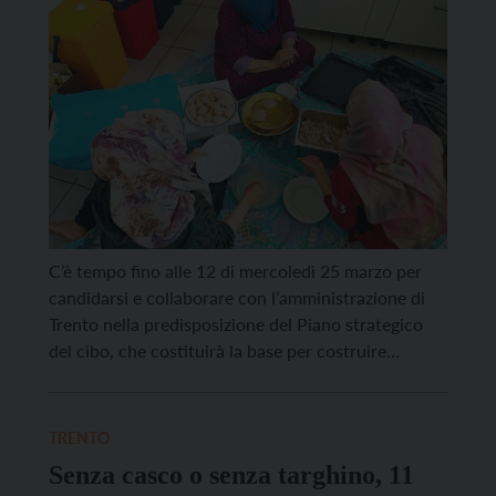
C’è tempo fino alle 12 di mercoledì 25 marzo per
candidarsi e collaborare con l’amministrazione di
Trento nella predisposizione del Piano strategico
del cibo, che costituirà la base per costruire
politiche pubbliche strutturali e un sistema
alimentare più sostenibile, equo e resiliente, capace
di migliorare concretamente la qualità della vita
TRENTO
delle persone e del territorio. […]
Senza casco o senza targhino, 11