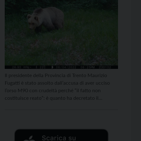
Il presidente della Provincia di Trento Maurizio
Fugatti è stato assolto dall’accusa di aver ucciso
l’orso M90 con crudeltà perché “il fatto non
costituisce reato”: è quanto ha decretato il
tribunale di Trento nella seduta di mercoledì 18
marzo. “L’assoluzione conferma in modo chiaro la
piena legittimità dell’operato della Provincia”,
commenta Fugatti. “Abbiamo assunto una […]