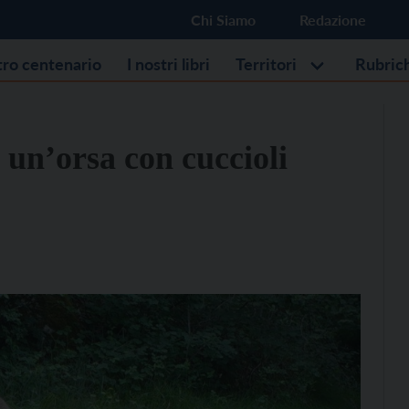
Chi Siamo
Redazione
stro centenario
I nostri libri
Territori
Rubric
 un’orsa con cuccioli