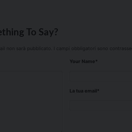
thing To Say?
mail non sarà pubblicato.
I campi obbligatori sono contrass
Your Name
*
La tua email
*