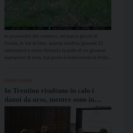
In prossimità del cimitero, nel parco giochi di
Fondo, in Val di Non, questa mattina (giovedì 25
settembre) è stata ritrovata la pelle di un giovane
esemplare di orso. Sul posto è intervenuta la Polizia
locale Alta Val di Non, allertata dagli operai
impegnati nella manutenzione del verde. Il Corpo
forestale del Trentino ha proceduto […]
PRIMO PIANO
In Trentino risultano in calo i
danni da orso, mentre sono in
aumento quelli da lupo