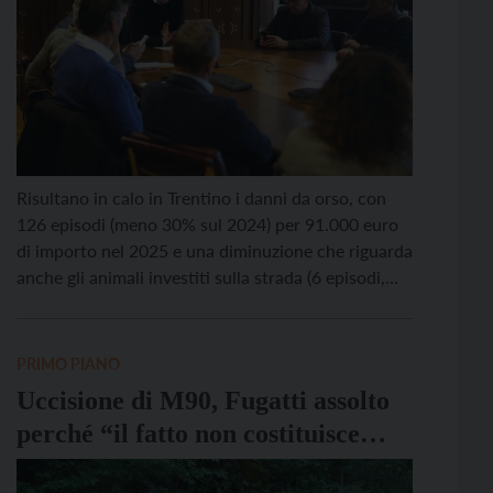
Risultano in calo in Trentino i danni da orso, con
126 episodi (meno 30% sul 2024) per 91.000 euro
di importo nel 2025 e una diminuzione che riguarda
anche gli animali investiti sulla strada (6 episodi,
-60%). Aumentano invece i danni da lupo, più 35%
sull’anno prima per 151 episodi e 133.000 euro di
importo […]
PRIMO PIANO
Uccisione di M90, Fugatti assolto
perché “il fatto non costituisce
reato”