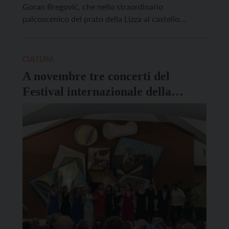
Goran Bregović, che nello straordinario
palcoscenico del prato della Lizza al castello
propone un mix di successi storici e brani più
recenti, tra cui quello che dà il titolo al tour. Goran
Bregović (voce, chitarra […]
CULTURA
A novembre tre concerti del
Festival internazionale della
Valsugana e della Vigolana