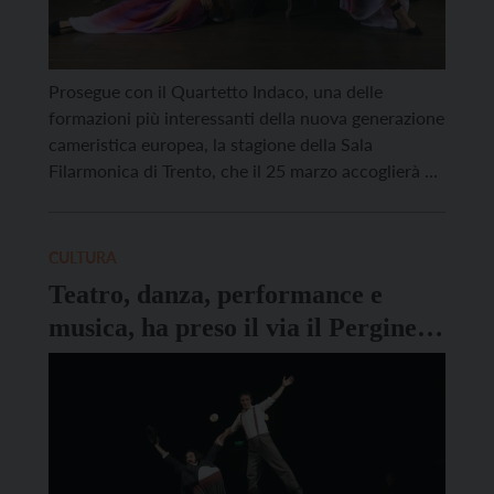
Prosegue con il Quartetto Indaco, una delle
formazioni più interessanti della nuova generazione
cameristica europea, la stagione della Sala
Filarmonica di Trento, che il 25 marzo accoglierà un
concerto che intreccia repertorio, contemporaneità
e identità artistica con rara coerenza. Primo
ensemble italiano a vincere il Concorso
CULTURA
Internazionale di Musica da Camera di Osaka, il
Teatro, danza, performance e
Quartetto […]
musica, ha preso il via il Pergine
Festival 2026