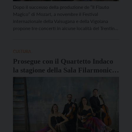
Dopo il successo della produzione de “Il Flauto
Magico“ di Mozart, a novembre il Festival
internazionale della Valsugana e della Vigolana
propone tre concerti in alcune località del Trentino;
venerdì 14 a Vigolo Vattaro presso l’Auditorium
Istituto Comprensivo (ore 21), sabato 15 a Castel
Ivano presso il castello (ore 20.30) e lunedì 17 a
CULTURA
Calliano […]
Prosegue con il Quartetto Indaco
la stagione della Sala Filarmonica
di Trento