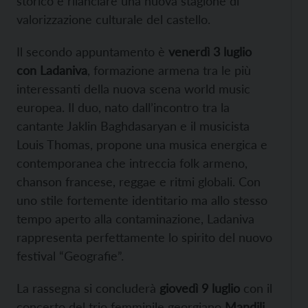
storico e rilanciare una nuova stagione di
valorizzazione culturale del castello.
Il secondo appuntamento è
venerdì 3 luglio
con Ladaniva
, formazione armena tra le più
interessanti della nuova scena world music
europea. Il duo, nato dall’incontro tra la
cantante Jaklin Baghdasaryan e il musicista
Louis Thomas, propone una musica energica e
contemporanea che intreccia folk armeno,
chanson francese, reggae e ritmi globali. Con
uno stile fortemente identitario ma allo stesso
tempo aperto alla contaminazione, Ladaniva
rappresenta perfettamente lo spirito del nuovo
festival “Geografie”.
La rassegna si concluderà
giovedì 9 luglio
con il
concerto del trio femminile georgiano
Mandili
,