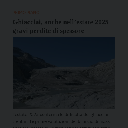
apprendimento per le bambine e i bambini della
scuola primaria e secondaria di primo grado. Il
PRIMO PIANO
lavoro “Starting the School […]
Ghiacciai, anche nell’estate 2025
gravi perdite di spessore
L’estate 2025 conferma le difficoltà dei ghiacciai
trentini. Le prime valutazioni del bilancio di massa
annuale, basate sulle misurazioni estive, indicano