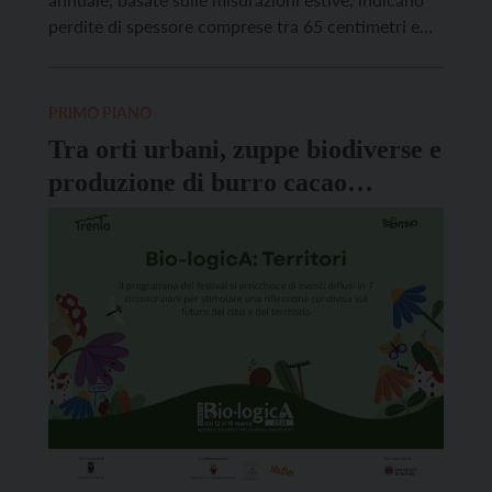
perdite di spessore comprese tra 65 centimetri e
2,10 metri di acqua equivalente, valori che
evidenziano una stagione ancora una volta
sfavorevole alla conservazione dei ghiacciai.
PRIMO PIANO
Nonostante alcune nevicate estive in quota, solo le
Tra orti urbani, zuppe biodiverse e
[…]
produzione di burro cacao
Biolo.logicA si allarga e coinvolge
sette circoscrizioni