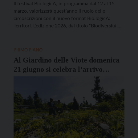
Il festival Bio.logicA, in programma dal 12 al 15
marzo, valorizzerà quest’anno il ruolo delle
circoscrizioni con il nuovo format Bio.logicA:
Territori. L’edizione 2026, dal titolo “Biodiversità,
oltre il biologico”, propone un ricco calendario di
convegni, incontri, laboratori e spettacoli nel
centro storico, affiancati da eventi diffusi nei
PRIMO PIANO
quartieri per stimolare una riflessione condivisa sul
Al Giardino delle Viote domenica
[…]
21 giugno si celebra l’arrivo
dell’estate