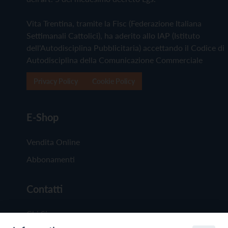
Vita Trentina, tramite la Fisc (Federazione Italiana
Settimanali Cattolici), ha aderito allo IAP (Istituto
dell'Autodisciplina Pubblicitaria) accettando il Codice di
Autodisciplina della Comunicazione Commerciale
Privacy Policy
Cookie Policy
E-Shop
Vendita Online
Abbonamenti
Contatti
Chi Siamo