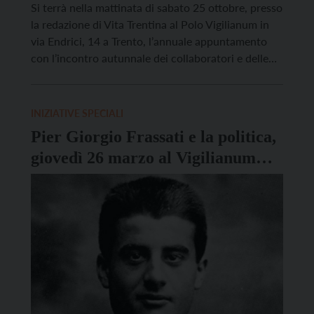
Si terrà nella mattinata di sabato 25 ottobre, presso
la redazione di Vita Trentina al Polo Vigilianum in
via Endrici, 14 a Trento, l’annuale appuntamento
con l’incontro autunnale dei collaboratori e delle
collaboratrici del settimanale diocesano. Tema della
giornata sarà “VT, nel cantiere del centenario”, per
preparare all’importante ricorrenza che aspetta la
INIZIATIVE SPECIALI
nostra testata nel […]
Pier Giorgio Frassati e la politica,
giovedì 26 marzo al Vigilianum
l’incontro con Luca Rolandi