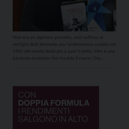
Non era un alpinista provetto, anzi soffriva di
vertigini Bob Kennedy, ma l’ardimentosa scalata nel
1965 del monte dedicato a suoi fratello John è una
parabola moderna che riscalda il cuore. L’ha
raccontata nel dettaglio oggi pomeriggio al salotto
letterario di MontagnaLibri in piazza Duomo
Antonio Marchesi, studioso del mitico senatore
americano assassinato a 42 […]