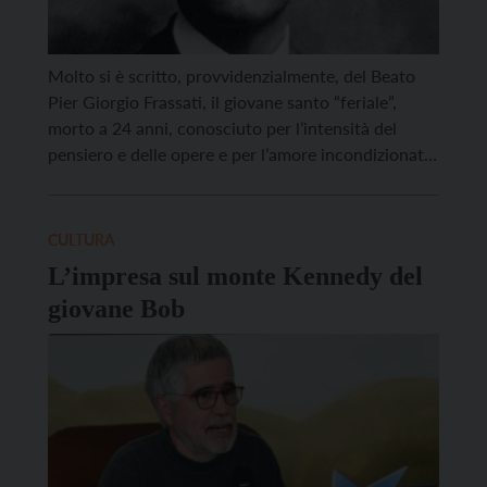
Molto si è scritto, provvidenzialmente, del Beato
Pier Giorgio Frassati, il giovane santo “feriale”,
morto a 24 anni, conosciuto per l’intensità del
pensiero e delle opere e per l’amore incondizionato
per la montagna. Tanto che oggi, a ricordarne la
luminosa figura, sono ben 22 gli itinerari, tracciati
in tutte le regioni e le province autonome […]
CULTURA
L’impresa sul monte Kennedy del
giovane Bob