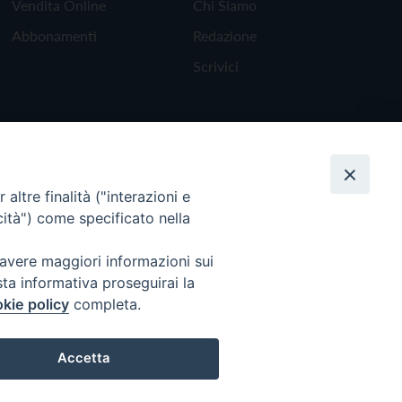
Vendita Online
Chi Siamo
Abbonamenti
Redazione
Scrivici
altre finalità ("interazioni e
cità") come specificato nella
 avere maggiori informazioni sui
sta informativa proseguirai la
kie policy
completa.
Torna all'inizio
Accetta