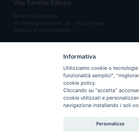
Vita Trentina Editrice
Società Cooperativa
Via Monsignor Endrici, 14 – 38122 Trento
P.IVA e C.F. 00199960220
Informativa
Utilizziamo cookie o tecnologie s
funzionalità semplici", "miglior
cookie policy.
Cliccando su "accetta" acconsent
Copyright © 2019 - Tutti i diritti riservati - Vita
cookie utilizzati e personalizza
navigazione installando i soli co
Privacy Policy
Personalizza