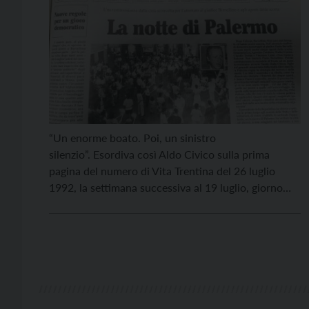
“Un enorme boato. Poi, un sinistro
silenzio”. Esordiva così Aldo Civico sulla prima
pagina del numero di Vita Trentina del 26 luglio
1992, la settimana successiva al 19 luglio, giorno
nero per l’intero Paese, quando il giudice Paolo
Borsellino fu ucciso in un attentato in via d’Amelio,
a Palermo. Il giornalista Civico lavorava a Palermo
da […]