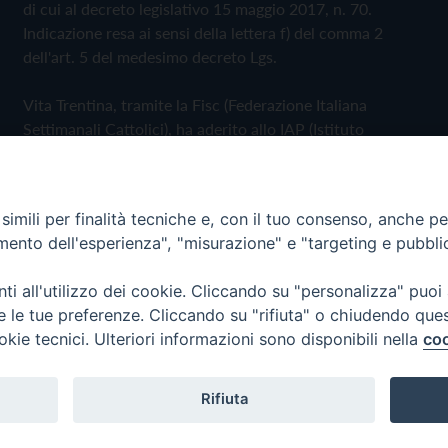
di cui al decreto legislativo 15 maggio 2017, n. 70.
Indicazione resa ai sensi della lettera f) del comma 2
dell'art. 5 del medesimo decreto Lgs.
Vita Trentina, tramite la Fisc (Federazione Italiana
Settimanali Cattolici), ha aderito allo IAP (Istituto
dell'Autodisciplina Pubblicitaria) accettando il Codice di
Autodisciplina della Comunicazione Commerciale
imili per finalità tecniche e, con il tuo consenso, anche per 
Privacy Policy
Cookie Policy
amento dell'esperienza", "misurazione" e "targeting e pubbli
i all'utilizzo dei cookie. Cliccando su "personalizza" puoi
 Trentina Editrice
re le tue preferenze. Cliccando su "rifiuta" o chiudendo que
okie tecnici. Ulteriori informazioni sono disponibili nella
coo
Rifiuta