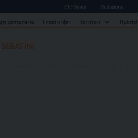
Chi Siamo
Redazione
stro centenario
I nostri libri
Territori
Rubric
SERAFINI