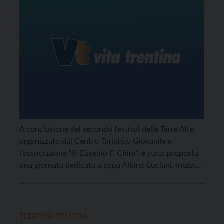
A conclusione del secondo festival delle Terre Alte,
organizzato dal Centro Turistico Giovanile e
l’associazione “P. Eusebio F. Chini”, è stata proposta
una giornata dedicata a papa Albino Luciani. Iniziato
con una camminata di orienteering (
nella foto
) tra
frazioni di Segno, Torra e Vion e tra i boschi del Zirò,
il pomeriggio è proseguito con la visita al museo di
Padre Chini.
TERRITORI TRENTINI