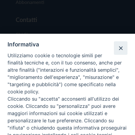
Abbonamenti
Contatti
Chi Siamo
Informativa
Redazione
Scrivici
Utilizziamo cookie o tecnologie simili per
finalità tecniche e, con il tuo consenso, anche per
altre finalità ("interazioni e funzionalità semplici",
"miglioramento dell'esperienza", "misurazione" e
"targeting e pubblicità") come specificato nella
cookie policy.
Copyright © 2019 - Tutti i diritti riservati - Vit
Cliccando su "accetta" acconsenti all'utilizzo dei
Trentina Editrice
cookie. Cliccando su "personalizza" puoi avere
maggiori informazioni sui cookie utilizzati e
Privacy Policy
personalizzare le tue preferenze. Cliccando su
Torna all'inizi
"rifiuta" o chiudendo questa informativa proseguirai