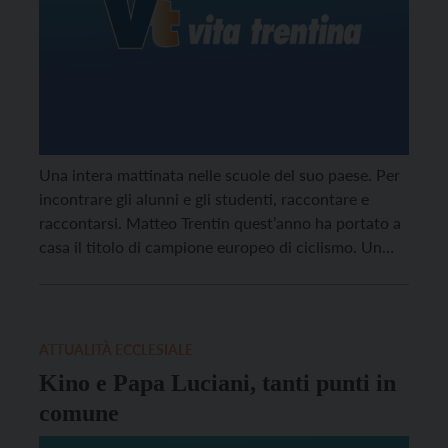
Una intera mattinata nelle scuole del suo paese. Per
incontrare gli alunni e gli studenti, raccontare e
raccontarsi. Matteo Trentin quest’anno ha portato a
casa il titolo di campione europeo di ciclismo. Un
tour che lo ha portato alle scuole medie, al Cfp
Enaip, all’Istituto Degasperi e, infine, alle scuole
elementari. E, come sul suo stile, massima
disponibilità nel rispondere alle numerose domande.
ATTUALITÀ ECCLESIALE
Kino e Papa Luciani, tanti punti in
comune