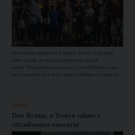
Divertente spettacolo a Tesero, presso il piazzale
delle scuole, in una piacevolissima serata
estiva. Protagonista il piccolo Coro Millenote, che,
su innovativa idea della maestra Miriam Vinante, ha
messo in scena un talent con 20 concorrenti dai 7 ai
17 anni, che si sono sfidati in canti, balli musica e
magia. Tre canti d’assieme dei piccoli […]
FIEMME
Don Bruno, a Tesero saluto e
cittadinanza onoraria