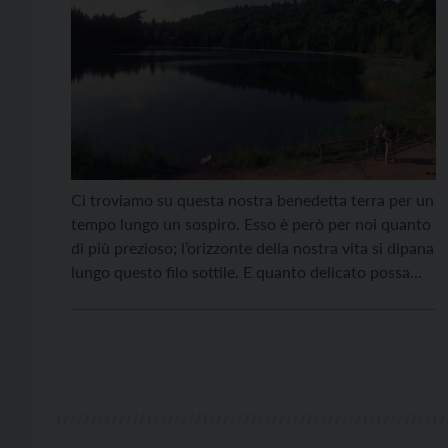
Ci troviamo su questa nostra benedetta terra per un
tempo lungo un sospiro. Esso è però per noi quanto
di più prezioso; l’orizzonte della nostra vita si dipana
lungo questo filo sottile. E quanto delicato possa
essere, ci si sta manifestando da qualche tempo
davanti agli occhi. Abbiamo pensato di poter
disporre in maniera illimitata […]