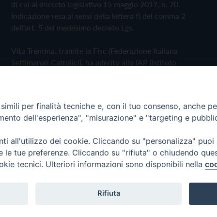
di cui al decreto legislativo 15 maggio 2017, n. 70.
Indicazione resa ai sensi della lettera f) del comma 2
dell'art. 5 del medesimo decreto Lgs.
Vita Trentina, tramite la Fisc (Federazione Italiana
Settimanali Cattolici), ha aderito allo IAP (Istituto
dell'Autodisciplina Pubblicitaria) accettando il Codice di
Autodisciplina della Comunicazione Commerciale
imili per finalità tecniche e, con il tuo consenso, anche per 
Privacy Policy
Cookie Policy
amento dell'esperienza", "misurazione" e "targeting e pubbli
i all'utilizzo dei cookie. Cliccando su "personalizza" puoi
 Trentina Editrice
re le tue preferenze. Cliccando su "rifiuta" o chiudendo que
okie tecnici. Ulteriori informazioni sono disponibili nella
coo
Rifiuta