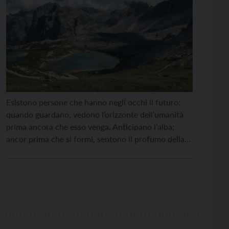
Esistono persone che hanno negli occhi il futuro:
quando guardano, vedono l’orizzonte dell’umanità
prima ancora che esso venga. Anticipano l’alba;
ancor prima che si formi, sentono il profumo della
rugiada che si condensa in distillati di speranza sui
fili d’erba della nostra storia. Camminano, solitari,
lungo il filo sottile che separa da una parte disgrazia
[…]