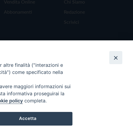
Vendita Online
Chi Siamo
Abbonamenti
Redazione
Scrivici
altre finalità ("interazioni e
cità") come specificato nella
 avere maggiori informazioni sui
sta informativa proseguirai la
kie policy
completa.
Torna all'inizio
Accetta