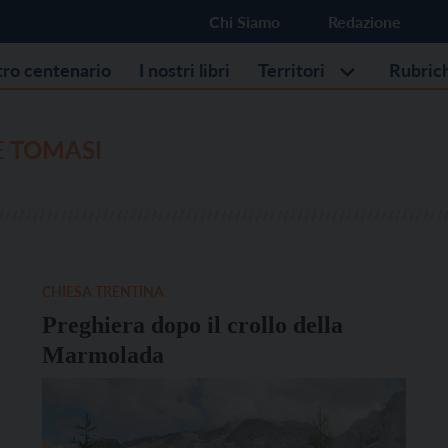
Chi Siamo
Redazione
stro centenario
I nostri libri
Territori
Rubric
E TOMASI
CHIESA TRENTINA
Preghiera dopo il crollo della
Marmolada