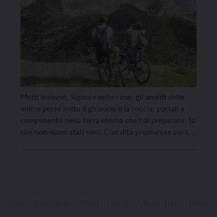
Metti insieme, Signore delle cime, gli aneliti delle
anime perse sotto il ghiaccio e la roccia; portali a
compimento nella terra eterna che hai preparato; fa’
che non siano stati vani. Con dita premurose cuci, ti
prego, gli strappi delle anime di coloro che hanno
sperato fino all’ultimo; che le albe portino ancora
ristoro, nel […]