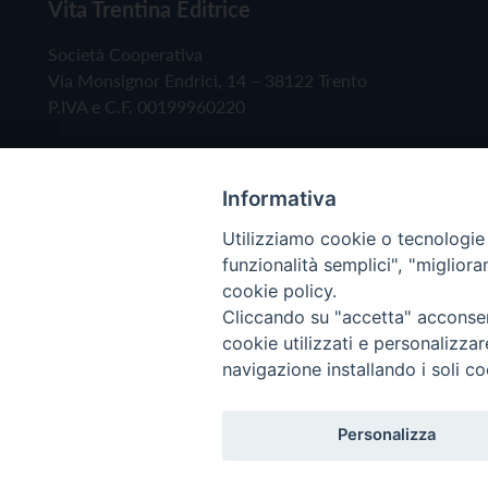
Vita Trentina Editrice
Società Cooperativa
Via Monsignor Endrici, 14 – 38122 Trento
P.IVA e C.F. 00199960220
Informativa
Utilizziamo cookie o tecnologie s
funzionalità semplici", "miglior
cookie policy.
Cliccando su "accetta" acconsent
Copyright © 2019 - Tutti i diritti riservati - Vita
cookie utilizzati e personalizza
navigazione installando i soli co
Privacy Policy
Personalizza