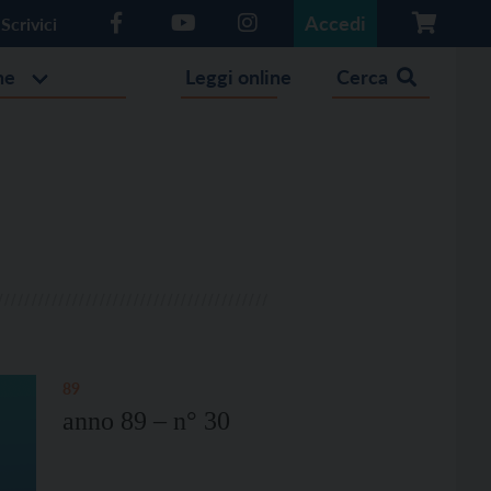
Accedi
Scrivici
he
Leggi online
Cerca
89
anno 89 – n° 30