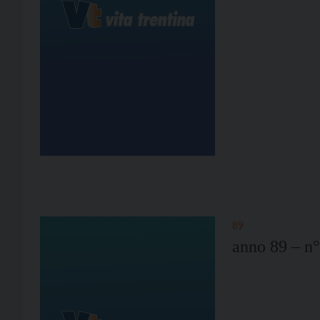
89
anno 89 – n°