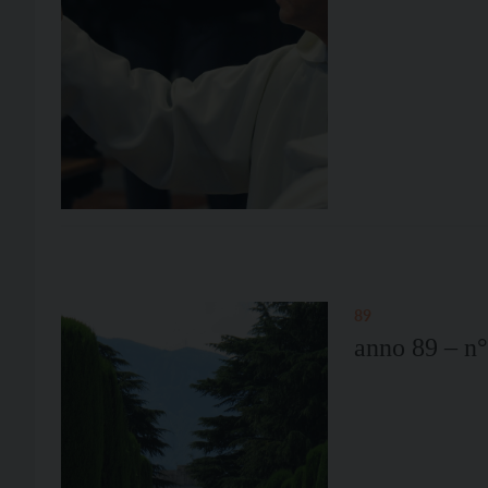
89
anno 89 – n°