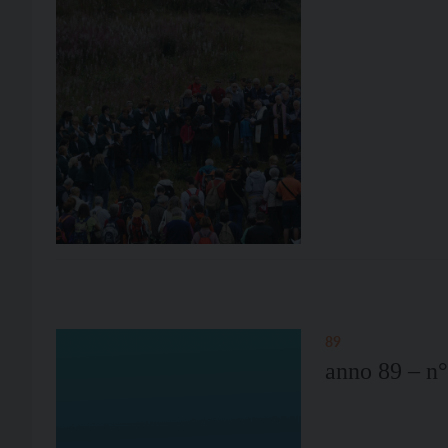
89
anno 89 – n°