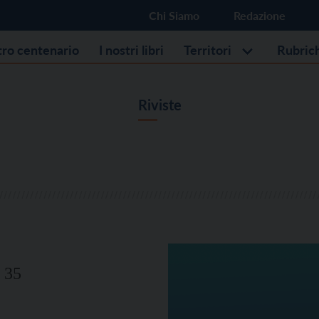
Chi Siamo
Redazione
stro centenario
I nostri libri
Territori
Rubric
Riviste
 35