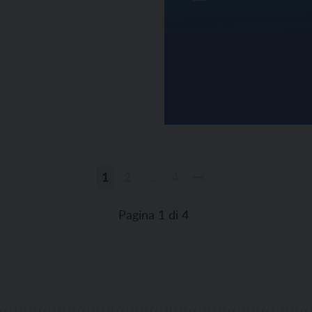
1
2
…
4
Paginazione
degli
Pagina 1 di 4
articoli