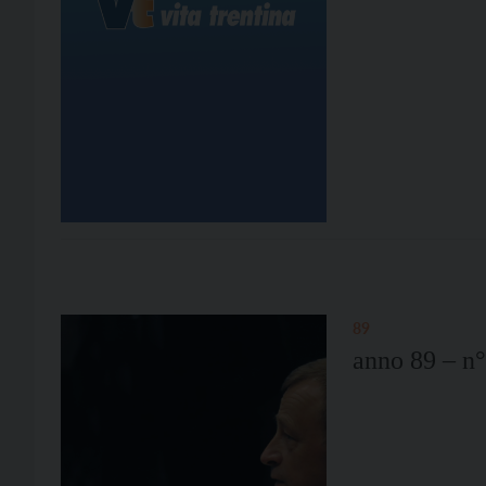
89
anno 89 – n°