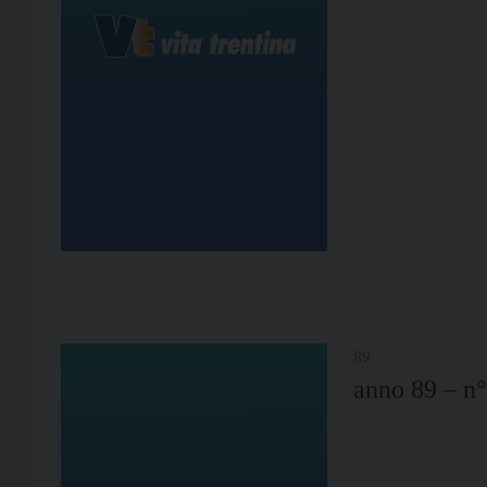
89
anno 89 – n°