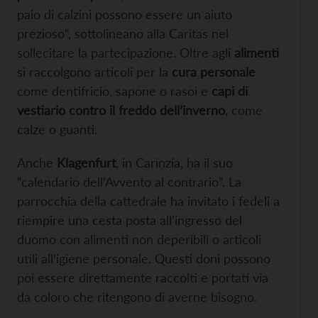
paio di calzini possono essere un aiuto
prezioso”, sottolineano alla Caritas nel
sollecitare la partecipazione. Oltre agli
alimenti
si raccolgono articoli per la
cura personale
come dentifricio, sapone o rasoi e
capi di
vestiario
contro il freddo dell’inverno
, come
calze o guanti.
Anche
Klagenfurt
, in Carinzia, ha il suo
“calendario dell’Avvento al contrario”. La
parrocchia della cattedrale ha invitato i fedeli a
riempire una cesta posta all’ingresso del
duomo con alimenti non deperibili o articoli
utili all’igiene personale. Questi doni possono
poi essere direttamente raccolti e portati via
da coloro che ritengono di averne bisogno.