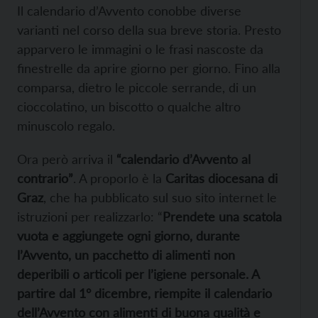
Il calendario d’Avvento conobbe diverse
varianti nel corso della sua breve storia. Presto
apparvero le immagini o le frasi nascoste da
finestrelle da aprire giorno per giorno. Fino alla
comparsa, dietro le piccole serrande, di un
cioccolatino, un biscotto o qualche altro
minuscolo regalo.
Ora però arriva il
“calendario d’Avvento al
contrario”
. A proporlo è la
Caritas diocesana di
Graz
, che ha pubblicato sul suo sito internet le
istruzioni per realizzarlo: “
Prendete una scatola
vuota e aggiungete ogni giorno, durante
l’Avvento, un pacchetto di alimenti non
deperibili o articoli per l’igiene personale. A
partire dal 1° dicembre, riempite il calendario
dell’Avvento con alimenti di buona qualità e